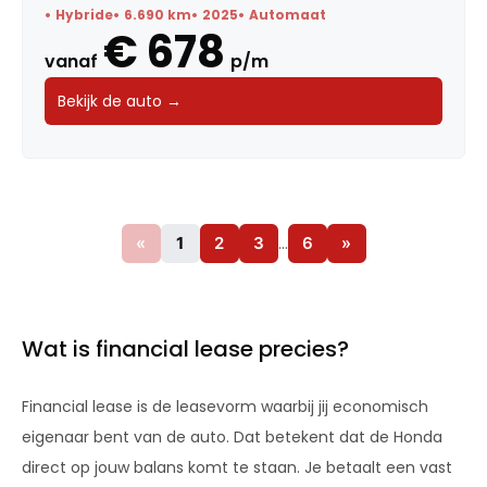
Hybride
6.690 km
2025
Automaat
€ 678
vanaf
p/m
Bekijk de auto →
«
1
2
3
…
6
»
Wat is financial lease precies?
Financial lease is de leasevorm waarbij jij economisch
eigenaar bent van de auto. Dat betekent dat de Honda
direct op jouw balans komt te staan. Je betaalt een vast