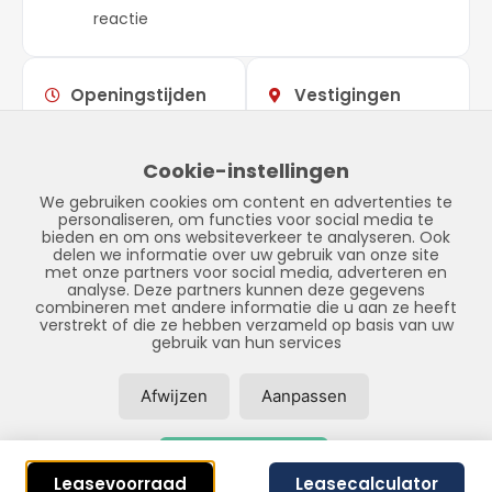
reactie
Openingstijden
Vestigingen
Maandag –
09:00 –
Showroom
vrijdag
17:00
Stadskanaal
Cookie-instellingen
Zaterdag
Gesloten
Tinnegieter 7
We gebruiken cookies om content en advertenties te
Zondag
Gesloten
9502 EX Stadskanaal
personaliseren, om functies voor social media te
bieden en om ons websiteverkeer te analyseren. Ook
delen we informatie over uw gebruik van onze site
met onze partners voor social media, adverteren en
analyse. Deze partners kunnen deze gegevens
combineren met andere informatie die u aan ze heeft
verstrekt of die ze hebben verzameld op basis van uw
gebruik van hun services
Afwijzen
Aanpassen
© Copyright 2026 – LPFS –
Privacybeleid
–
Disclaimer
–
Sitemap
Accepteer alles
Realisatie door:
SiteOnline
Leasevoorraad
Leasecalculator