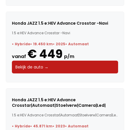
Honda JAZZ 1.5 e:HEV Advance Crosstar -Navi
1.5 e:HEV Advance Crosstar -Navi
Hybride
19.450 km
2025
Automaat
€ 449
vanaf
p/m
Bekijk de auto →
Honda JAZZ 1.5 e:HEV Advance
Crosstar|Automaat|Stoelverw|Camera|Led|
1.5 e:HEV Advance Crosstar|Automaat|Stoelverw|Camera|Led|
Hybride
45.871 km
2023
Automaat