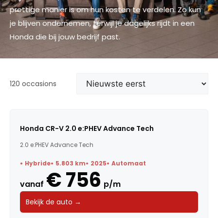
prettige manier is om hun kosten te verdelen. Zo kun
je blijven ondernemen, terwijl je dagelijks rijdt in een
Honda die bij jouw bedrijf past.
120 occasions
Honda CR-V 2.0 e:PHEV Advance Tech
2.0 e:PHEV Advance Tech
Hybride
5.803 km
2025
Automaat
€ 756
vanaf
p/m
Bekijk de auto →