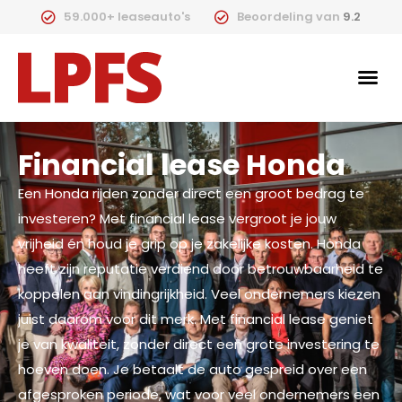
59.000+ leaseauto's
Beoordeling van
9.2
Financial lease Honda
Een Honda rijden zonder direct een groot bedrag te
investeren? Met financial lease vergroot je jouw
vrijheid én houd je grip op je zakelijke kosten. Honda
heeft zijn reputatie verdiend door betrouwbaarheid te
koppelen aan vindingrijkheid. Veel ondernemers kiezen
juist daarom voor dit merk. Met financial lease geniet
je van kwaliteit, zonder direct een grote investering te
hoeven doen. Je betaalt de auto gespreid over een
afgesproken periode, wat voor veel ondernemers een