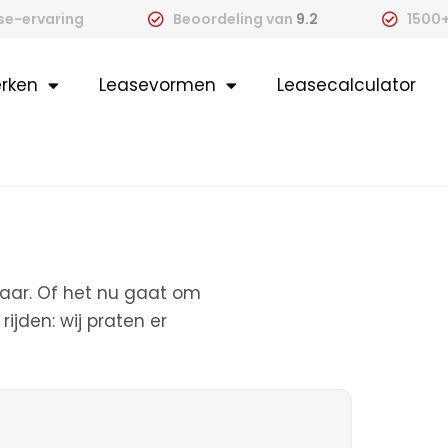
ase-ervaring
Beoordeling van
9.2
1500+
rken
Leasevormen
Leasecalculator
laar. Of het nu gaat om
rijden: wij praten er