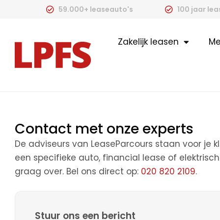
59.000+ leaseauto's
100 jaar le
Zakelijk leasen
Me
Contact met onze experts
De adviseurs van LeaseParcours staan voor je k
een specifieke auto, financial lease of elektrisch 
graag over. Bel ons direct op:
020 820 2109
.
Stuur ons een bericht