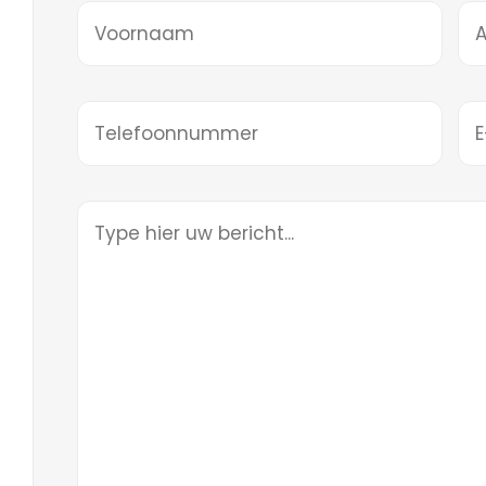
Voornaam
Ac
(Vereist)
Telefoon
E-
ma
(Ve
Geen
titel