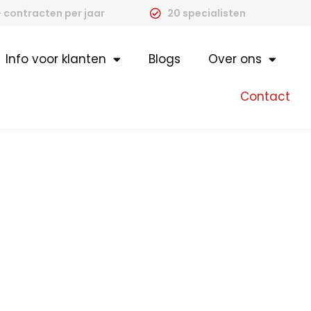
 contracten per jaar
20 specialisten
Info voor klanten
Blogs
Over ons
Contact