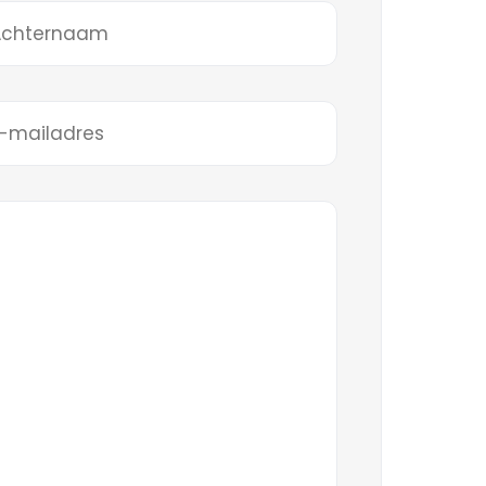
hternaam
iladres
reist)