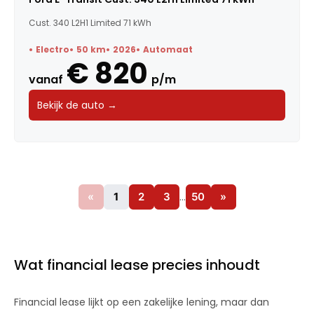
Cust. 340 L2H1 Limited 71 kWh
Electro
50 km
2026
Automaat
€ 820
vanaf
p/m
Bekijk de auto →
«
1
2
3
…
50
»
Wat financial lease precies inhoudt
Financial lease lijkt op een zakelijke lening, maar dan