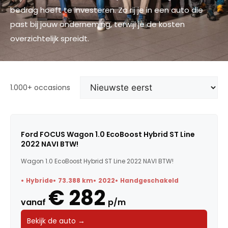
bedrag hoeft te investeren. Zo rij je in een auto die
past bij jouw onderneming, terwijl je de kosten
overzichtelijk spreidt.
1.000+ occasions
Ford FOCUS Wagon 1.0 EcoBoost Hybrid ST Line
2022 NAVI BTW!
Wagon 1.0 EcoBoost Hybrid ST Line 2022 NAVI BTW!
Hybride
73.388 km
2022
Handgeschakeld
€ 282
vanaf
p/m
Bekijk de auto →