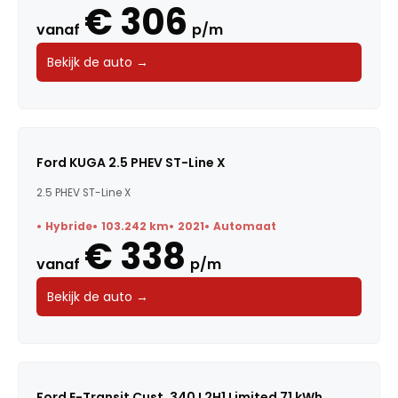
€ 306
vanaf
p/m
Bekijk de auto →
Ford KUGA 2.5 PHEV ST-Line X
2.5 PHEV ST-Line X
Hybride
103.242 km
2021
Automaat
€ 338
vanaf
p/m
Bekijk de auto →
Ford E-Transit Cust. 340 L2H1 Limited 71 kWh