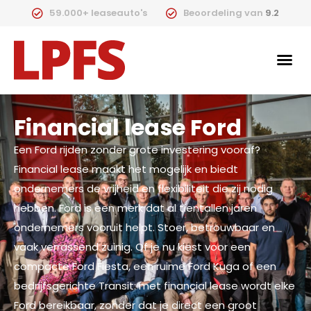
59.000+ leaseauto's
Beoordeling van
9.2
Financial lease Ford
Een Ford rijden zonder grote investering vooraf?
Financial lease maakt het mogelijk en biedt
ondernemers de vrijheid en flexibiliteit die zij nodig
hebben. Ford is een merk dat al tientallen jaren
ondernemers vooruit helpt. Stoer, betrouwbaar en
vaak verrassend zuinig. Of je nu kiest voor een
compacte Ford Fiesta, een ruime Ford Kuga of een
bedrijfsgerichte Transit: met financial lease wordt elke
Ford bereikbaar, zonder dat je direct een groot