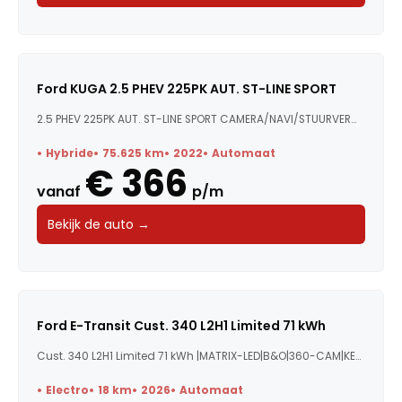
Ford KUGA 2.5 PHEV 225PK AUT. ST-LINE SPORT
2.5 PHEV 225PK AUT. ST-LINE SPORT CAMERA/NAVI/STUURVERW./...
Hybride
75.625 km
2022
Automaat
€ 366
vanaf
p/m
Bekijk de auto →
Ford E-Transit Cust. 340 L2H1 Limited 71 kWh
Cust. 340 L2H1 Limited 71 kWh |MATRIX-LED|B&O|360-CAM|KEY...
Electro
18 km
2026
Automaat