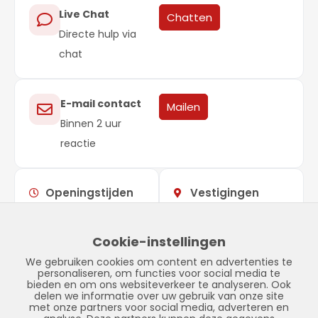
Live Chat
Chatten
Directe hulp via
chat
E-mail contact
Mailen
Binnen 2 uur
reactie
Openingstijden
Vestigingen
Maandag –
09:00 –
Showroom
vrijdag
17:00
Stadskanaal
Cookie-instellingen
Zaterdag
Gesloten
Tinnegieter 7
We gebruiken cookies om content en advertenties te
Zondag
Gesloten
9502 EX Stadskanaal
personaliseren, om functies voor social media te
bieden en om ons websiteverkeer te analyseren. Ook
delen we informatie over uw gebruik van onze site
met onze partners voor social media, adverteren en