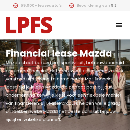
59.000+ leaseauto's
Beoordeling van
9.2
Financial lease Mazda
Mazda staat bekend om sportiviteit, betrouwbaarheid
en slimme techniek. Het merk weet rijplezier en zakelijk
verstand uitstekend te combineren. Met financial
lease rijd je in een Mazda die perfect past bij jouw
onderneming, terwijl je kiest voor een flexibele manier
van financieren. Bij LeaseParcours helpen we je graag
ontdekken welke Mazda het beste aansluit bij jouw
rijstijl en zakelijke plannen.