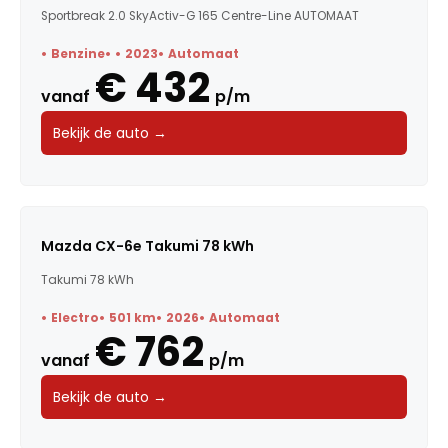
Sportbreak 2.0 SkyActiv-G 165 Centre-Line AUTOMAAT
Benzine
2023
Automaat
€ 432
vanaf
p/m
Bekijk de auto →
Mazda CX-6e Takumi 78 kWh
Takumi 78 kWh
Electro
501 km
2026
Automaat
€ 762
vanaf
p/m
Bekijk de auto →