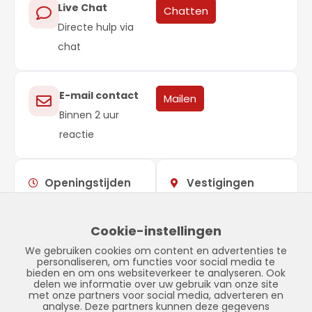
Live Chat
Chatten
Directe hulp via
chat
E-mail contact
Mailen
Binnen 2 uur
reactie
Openingstijden
Vestigingen
Maandag –
09:00 –
Showroom
vrijdag
17:00
Stadskanaal
Cookie-instellingen
Zaterdag
Gesloten
Tinnegieter 7
We gebruiken cookies om content en advertenties te
Zondag
Gesloten
9502 EX Stadskanaal
personaliseren, om functies voor social media te
bieden en om ons websiteverkeer te analyseren. Ook
delen we informatie over uw gebruik van onze site
met onze partners voor social media, adverteren en
analyse. Deze partners kunnen deze gegevens