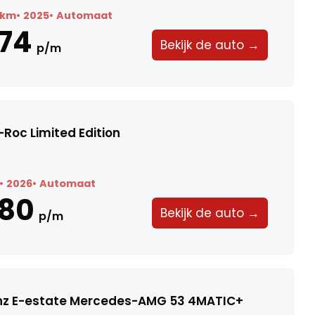
9 km
2025
Automaat
74
Bekijk de auto →
p/m
Roc Limited Edition
2026
Automaat
580
Bekijk de auto →
p/m
z E-estate Mercedes-AMG 53 4MATIC+