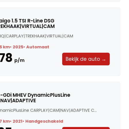
igo 1.5 TSI R-Line DSG
REKHAAK|VIRTUAL|CAM
SG IQ|CARPLAY|TREKHAAK|VIRTUAL|CAM
5 km
2025
Automaat
78
Bekijk de auto →
p/m
0 T-GDi MHEV DynamicPlusLine
NAV|ADAPTIVE
ynamicPlusLine CARPLAY|CAM|NAV|ADAPTIVE C...
7 km
2021
Handgeschakeld