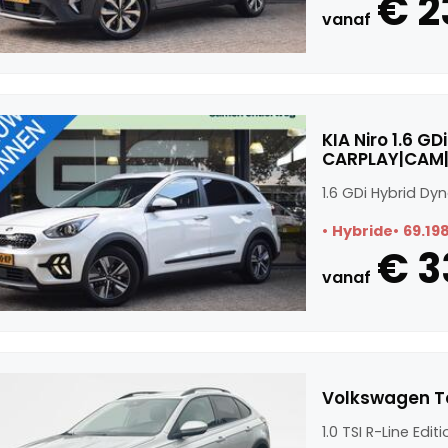
€ 2
vanaf
KIA Niro 1.6 G
CARPLAY|CAM|
1.6 GDi Hybrid D
Hybride
69.19
€ 3
vanaf
Volkswagen Tai
1.0 TSI R-Line Edit