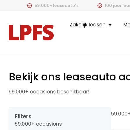
59.000+ leaseauto's
100 jaar le
Zakelijk leasen
Me
Bekijk ons leaseauto 
59.000+ occasions beschikbaar!
59.000
Filters
59.000+ occasions