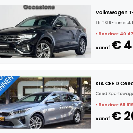
Volkswagen T-R
1.5 TSI R-Line incl
Benzine
40.4
€ 4
vanaf
KIA CEE D Cee
Ceed Sportswago
Benzine
65.91
€ 2
vanaf