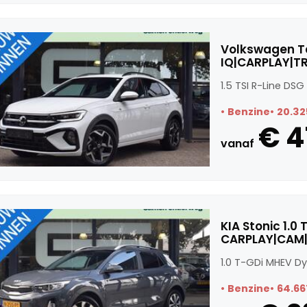
Volkswagen Ta
IQ|CARPLAY|T
1.5 TSI R-Line D
Benzine
20.32
€ 4
vanaf
KIA Stonic 1.
CARPLAY|CAM|
1.0 T-GDi MHEV D
Benzine
64.66