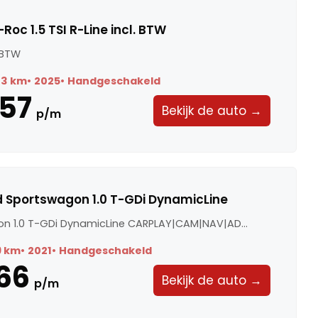
oc 1.5 TSI R-Line incl. BTW
. BTW
73 km
2025
Handgeschakeld
57
Bekijk de auto →
p/m
d Sportswagon 1.0 T-GDi DynamicLine
n 1.0 T-GDi DynamicLine CARPLAY|CAM|NAV|AD...
9 km
2021
Handgeschakeld
66
Bekijk de auto →
p/m