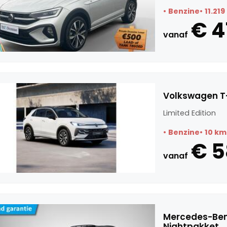
Benzine
11.21
€ 4
vanaf
Volkswagen T-
Limited Edition
Benzine
10 km
€ 
vanaf
Mercedes-Ben
Nightpakket