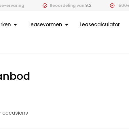
ase-ervaring
Beoordeling van
9.2
1500+
rken
Leasevormen
Leasecalculator
aanbod
+ occasions