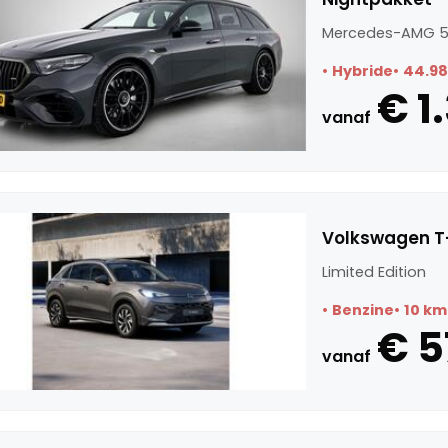
Mercedes-AMG 5
Hybride
44.9
€ 1
vanaf
Volkswagen T-
Limited Edition
Benzine
10 km
€ 5
vanaf