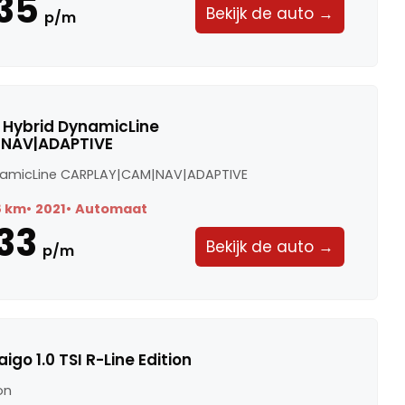
35
Bekijk de auto →
p/m
Di Hybrid DynamicLine
NAV|ADAPTIVE
ynamicLine CARPLAY|CAM|NAV|ADAPTIVE
8 km
2021
Automaat
33
Bekijk de auto →
p/m
go 1.0 TSI R-Line Edition
ion