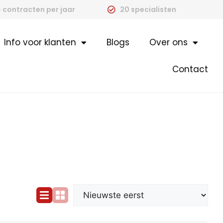
 contracten per jaar
20 specialisten
Info voor klanten
Blogs
Over ons
Contact