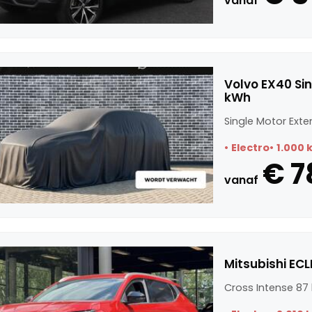
vanaf
Volvo EX40 Si
kWh
Single Motor Exte
Electro
1.000 
€ 7
vanaf
Mitsubishi ECL
Cross Intense 87