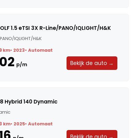
LF 1.5 eTSI 3X R-Line/PANO/IQLIGHT/H&K
ne/PANO/IQLIGHT/H&K
9 km
2023
Automaat
02
Bekijk de auto →
p/m
.8 Hybrid 140 Dynamic
namic
3 km
2025
Automaat
16
Bekijk de auto →