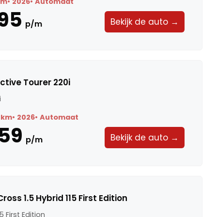
km
2026
Automaat
95
Bekijk de auto →
p/m
ctive Tourer 220i
i
 km
2026
Automaat
59
Bekijk de auto →
p/m
oss 1.5 Hybrid 115 First Edition
5 First Edition