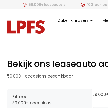
59.000+ leaseauto's
100 jaar le
Zakelijk leasen
Me
Bekijk ons leaseauto 
59.000+ occasions beschikbaar!
59.000
Filters
59.000+ occasions