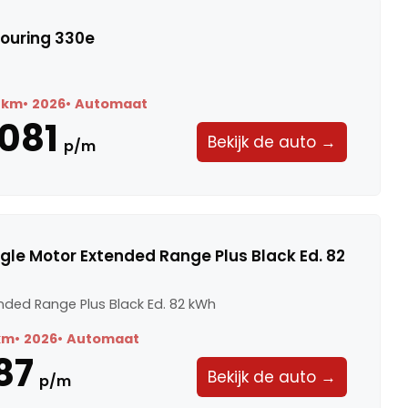
ouring 330e
 km
2026
Automaat
.081
Bekijk de auto →
p/m
ngle Motor Extended Range Plus Black Ed. 82
nded Range Plus Black Ed. 82 kWh
km
2026
Automaat
87
Bekijk de auto →
p/m