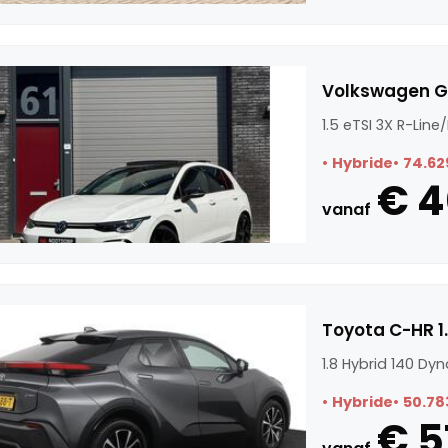
Volkswagen GO
1.5 eTSI 3X R-Li
Hybride
74.62
€ 4
vanaf
Toyota C-HR 1
1.8 Hybrid 140 Dy
Hybride
50.78
€ 5