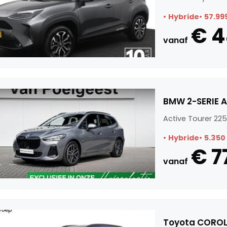
Hybride
57.99
€ 
vanaf
BMW 2-SERIE A
Active Tourer 225
Hybride
5.350
€ 7
vanaf
Toyota COROLL