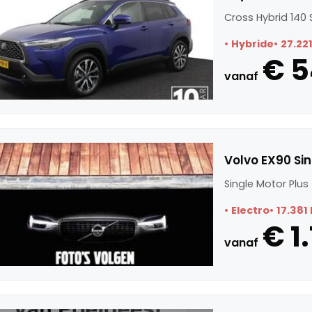
Cross Hybrid 140 
Hybride
27.22
€ 5
vanaf
Volvo EX90 Sin
Single Motor Plus
Electro
17.381
€ 1.
vanaf