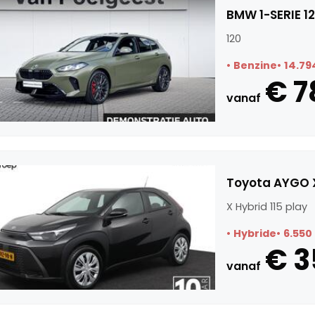
BMW 1-SERIE 1
120
Benzine
14.79
€ 7
vanaf
Toyota AYGO X
X Hybrid 115 play
Hybride
6.550
€ 3
vanaf