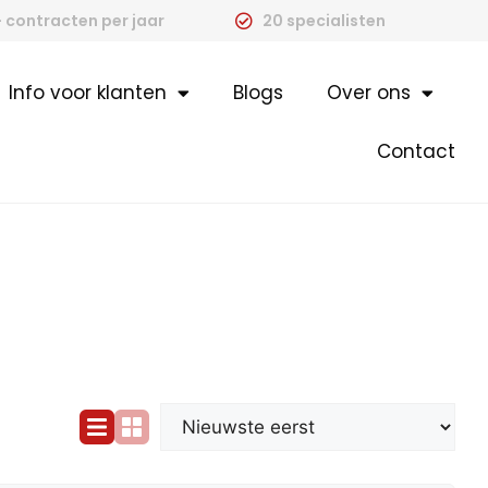
 contracten per jaar
20 specialisten
Info voor klanten
Blogs
Over ons
Contact