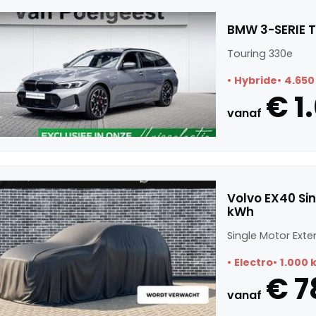
BMW 3-SERIE T
Touring 330e
Hybride
4.650
€ 1
vanaf
Volvo EX40 Si
kWh
Single Motor Exte
Electro
1.000 
€ 7
vanaf