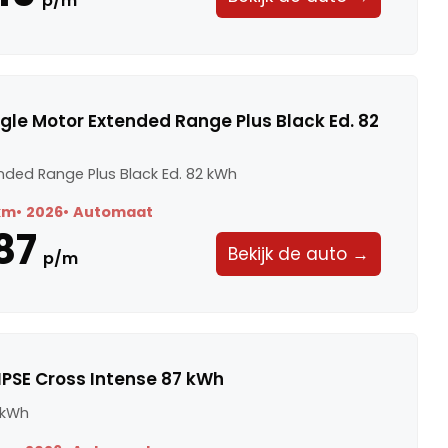
p/m
ngle Motor Extended Range Plus Black Ed. 82
nded Range Plus Black Ed. 82 kWh
km
2026
Automaat
87
Bekijk de auto →
p/m
IPSE Cross Intense 87 kWh
 kWh