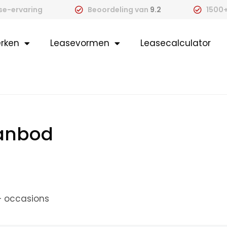
ase-ervaring
Beoordeling van
9.2
1500+
rken
Leasevormen
Leasecalculator
aanbod
+ occasions