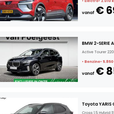
Electro
2.010 
€ 6
vanaf
BMW 2-SERIE A
Active Tourer 220
Benzine
5.850
€ 8
vanaf
Toyota YARIS Cr
Cross 1.5 Hybrid 11