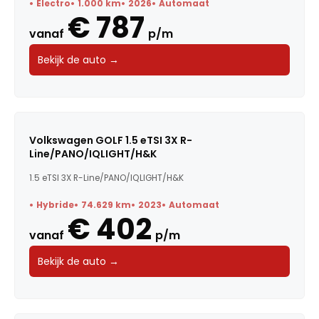
Electro
1.000 km
2026
Automaat
€ 787
Carrosserie
vanaf
p/m
Bekijk de auto →
Transmissie
BTW / Marge
Brandstof
Volkswagen GOLF 1.5 eTSI 3X R-
Line/PANO/IQLIGHT/H&K
Kleur
1.5 eTSI 3X R-Line/PANO/IQLIGHT/H&K
Deuren
Hybride
74.629 km
2023
Automaat
€ 402
Voertuigsoort
vanaf
p/m
Energielabel
Bekijk de auto →