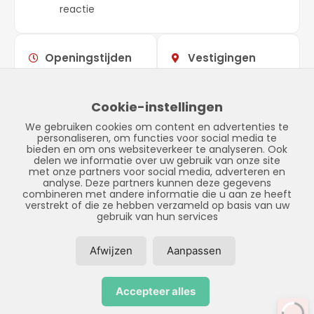
reactie
Openingstijden
Vestigingen
Maandag –
09:00 –
Showroom
vrijdag
17:00
Stadskanaal
Cookie-instellingen
Zaterdag
Gesloten
Tinnegieter 7
We gebruiken cookies om content en advertenties te
Zondag
Gesloten
9502 EX Stadskanaal
personaliseren, om functies voor social media te
bieden en om ons websiteverkeer te analyseren. Ook
delen we informatie over uw gebruik van onze site
met onze partners voor social media, adverteren en
analyse. Deze partners kunnen deze gegevens
combineren met andere informatie die u aan ze heeft
verstrekt of die ze hebben verzameld op basis van uw
gebruik van hun services
Afwijzen
Aanpassen
© Copyright 2026 – LPFS –
Privacybeleid
–
Disclaimer
–
Sitemap
Accepteer alles
Realisatie door:
SiteOnline