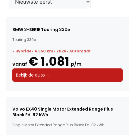
Merk
Model
BMW 3-SERIE Touring 330e
Touring 330e
Trefwoorden
Hybride
4.650 km
2026
Automaat
€ 1.081
vanaf
p/m
Maandbedrag
Bekijk de auto →
Bouwjaar
Kilometerstand
Volvo EX40 Single Motor Extended Range Plus
Black Ed. 82 kWh
Vermogen
Single Motor Extended Range Plus Black Ed. 82 kWh