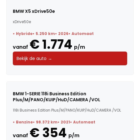
BMW X5 xDrive50e
xDrive50e
Hybride
5.250 km
2026
Automaat
€ 1.774
vanaf
p/m
Bekijk de auto →
BMW 1-SERIE 118i Business Edition
Plus/M/PANO/KUIP/HuD/CAMERA /VOL
118i Business Edition Plus/M/PANO/KUIP/HuD/CAMERA /VOL
Benzine
98.372 km
2021
Automaat
€ 354
vanaf
p/m