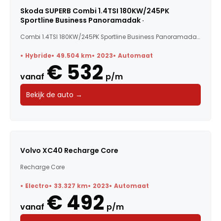
Skoda SUPERB Combi 1.4TSI 180KW/245PK
Sportline Business Panoramadak ·
Combi 1.4TSI 180KW/245PK Sportline Business Panoramadak ·...
Hybride
49.504 km
2023
Automaat
€ 532
vanaf
p/m
Bekijk de auto →
Volvo XC40 Recharge Core
Recharge Core
Electro
33.327 km
2023
Automaat
€ 492
vanaf
p/m