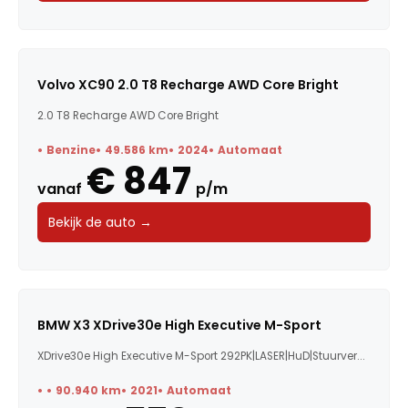
Volvo XC90 2.0 T8 Recharge AWD Core Bright
2.0 T8 Recharge AWD Core Bright
Benzine
49.586 km
2024
Automaat
€ 847
vanaf
p/m
Bekijk de auto →
BMW X3 XDrive30e High Executive M-Sport
XDrive30e High Executive M-Sport 292PK|LASER|HuD|Stuurver...
90.940 km
2021
Automaat