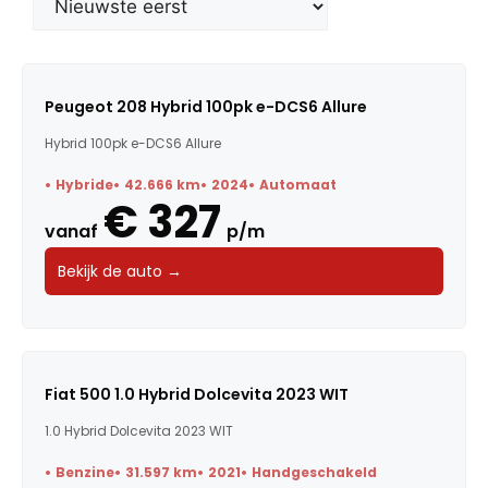
Merk
Model
Peugeot 208 Hybrid 100pk e-DCS6 Allure
Hybrid 100pk e-DCS6 Allure
Trefwoorden
Hybride
42.666 km
2024
Automaat
€ 327
vanaf
p/m
Maandbedrag
Bekijk de auto →
Bouwjaar
Kilometerstand
Fiat 500 1.0 Hybrid Dolcevita 2023 WIT
1.0 Hybrid Dolcevita 2023 WIT
Vermogen
Benzine
31.597 km
2021
Handgeschakeld