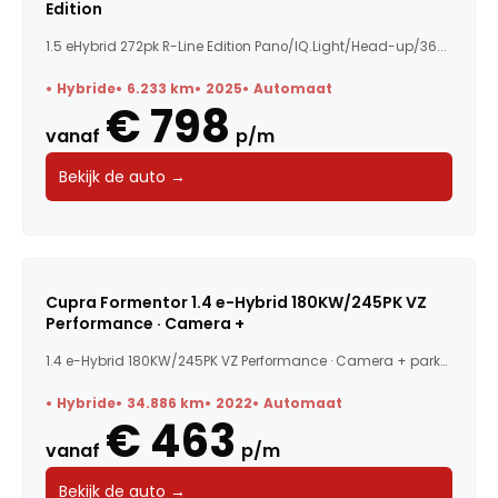
Edition
1.5 eHybrid 272pk R-Line Edition Pano/IQ.Light/Head-up/36...
Hybride
6.233 km
2025
Automaat
€ 798
vanaf
p/m
Bekijk de auto →
Cupra Formentor 1.4 e-Hybrid 180KW/245PK VZ
Performance · Camera +
1.4 e-Hybrid 180KW/245PK VZ Performance · Camera + parkee...
Hybride
34.886 km
2022
Automaat
€ 463
vanaf
p/m
Bekijk de auto →