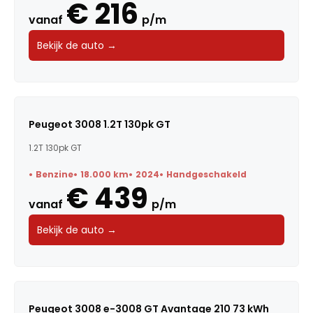
€ 216
vanaf
p/m
Carrosserie
Bekijk de auto →
Transmissie
BTW / Marge
Brandstof
Peugeot 3008 1.2T 130pk GT
1.2T 130pk GT
Kleur
Benzine
18.000 km
2024
Handgeschakeld
€ 439
Deuren
vanaf
p/m
Voertuigsoort
Bekijk de auto →
Energielabel
Peugeot 3008 e-3008 GT Avantage 210 73 kWh