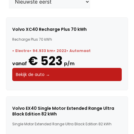
Merk
Model
Volvo XC40 Recharge Plus 70 kWh
Recharge Plus 70 kWh
Trefwoorden
Electro
94.933 km
2022
Automaat
€ 523
vanaf
p/m
Maandbedrag
Bekijk de auto →
Bouwjaar
Kilometerstand
Volvo EX40 Single Motor Extended Range Ultra
Black Edition 82 kWh
Vermogen
Single Motor Extended Range Ultra Black Edition 82 kWh