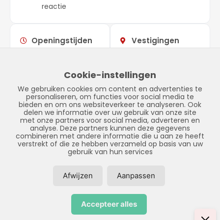
reactie
Openingstijden
Vestigingen
Maandag –
09:00 –
Showroom
vrijdag
17:00
Stadskanaal
Cookie-instellingen
Zaterdag
Gesloten
Tinnegieter 7
We gebruiken cookies om content en advertenties te
Zondag
Gesloten
9502 EX Stadskanaal
personaliseren, om functies voor social media te
bieden en om ons websiteverkeer te analyseren. Ook
delen we informatie over uw gebruik van onze site
met onze partners voor social media, adverteren en
analyse. Deze partners kunnen deze gegevens
combineren met andere informatie die u aan ze heeft
verstrekt of die ze hebben verzameld op basis van uw
gebruik van hun services
Afwijzen
Aanpassen
© Copyright 2026 – LPFS –
Privacybeleid
–
Disclaimer
–
Sitemap
Accepteer alles
Realisatie door:
SiteOnline