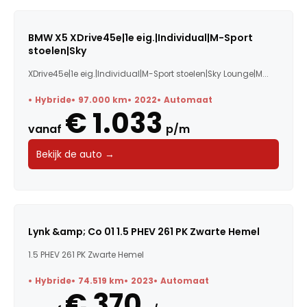
BMW X5 XDrive45e|1e eig.|Individual|M-Sport
stoelen|Sky
XDrive45e|1e eig.|Individual|M-Sport stoelen|Sky Lounge|M...
Hybride
97.000 km
2022
Automaat
€ 1.033
vanaf
p/m
Bekijk de auto →
Lynk &amp; Co 01 1.5 PHEV 261 PK Zwarte Hemel
1.5 PHEV 261 PK Zwarte Hemel
Hybride
74.519 km
2023
Automaat
€ 370