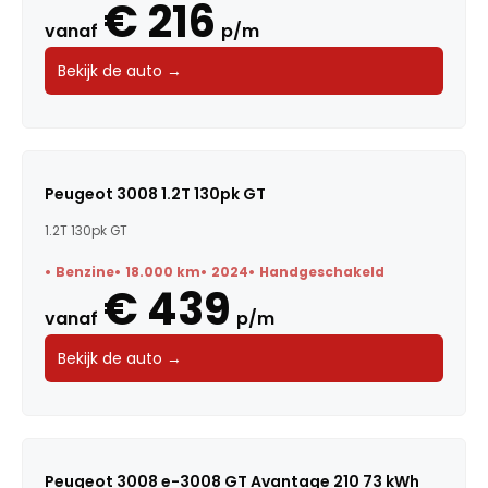
€ 216
vanaf
p/m
Carrosserie
Bekijk de auto →
Transmissie
BTW / Marge
Brandstof
Peugeot 3008 1.2T 130pk GT
1.2T 130pk GT
Kleur
Benzine
18.000 km
2024
Handgeschakeld
€ 439
Deuren
vanaf
p/m
Voertuigsoort
Bekijk de auto →
Energielabel
Peugeot 3008 e-3008 GT Avantage 210 73 kWh