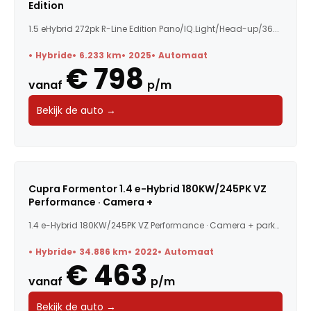
Edition
1.5 eHybrid 272pk R-Line Edition Pano/IQ.Light/Head-up/36...
Hybride
6.233 km
2025
Automaat
€ 798
vanaf
p/m
Bekijk de auto →
Cupra Formentor 1.4 e-Hybrid 180KW/245PK VZ
Performance · Camera +
1.4 e-Hybrid 180KW/245PK VZ Performance · Camera + parkee...
Hybride
34.886 km
2022
Automaat
€ 463
vanaf
p/m
Bekijk de auto →