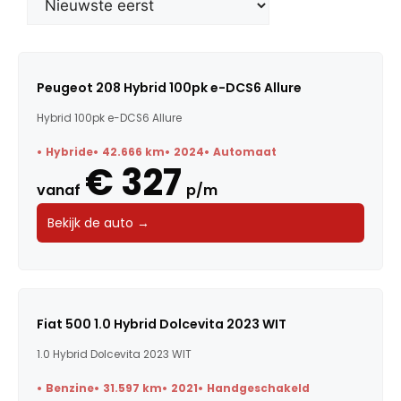
Merk
Model
Peugeot 208 Hybrid 100pk e-DCS6 Allure
Hybrid 100pk e-DCS6 Allure
Trefwoorden
Hybride
42.666 km
2024
Automaat
€ 327
vanaf
p/m
Maandbedrag
Bekijk de auto →
Bouwjaar
Kilometerstand
Fiat 500 1.0 Hybrid Dolcevita 2023 WIT
1.0 Hybrid Dolcevita 2023 WIT
Vermogen
Benzine
31.597 km
2021
Handgeschakeld