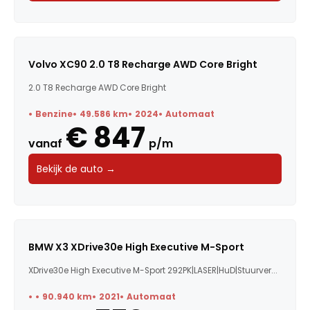
Volvo XC90 2.0 T8 Recharge AWD Core Bright
2.0 T8 Recharge AWD Core Bright
Benzine
49.586 km
2024
Automaat
€ 847
vanaf
p/m
Bekijk de auto →
BMW X3 XDrive30e High Executive M-Sport
XDrive30e High Executive M-Sport 292PK|LASER|HuD|Stuurver...
90.940 km
2021
Automaat