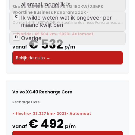
Skoda SUPERB Combi 1.4TSI 180KW/245PK
Sportline Business Panoramadak ·
Combi 1.4TSI 180KW/245PK Sportline Business Panoramadak ·...
Hybride
49.504 km
2023
Automaat
€ 532
vanaf
p/m
Bekijk de auto →
Volvo XC40 Recharge Core
Recharge Core
Electro
33.327 km
2023
Automaat
€ 492
vanaf
p/m