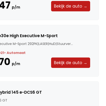
47
Bekijk de auto →
p/m
30e High Executive M-Sport
ecutive M-Sport 292PK|LASER|HuD|Stuurver...
021
Automaat
70
Bekijk de auto →
p/m
ybrid 145 e-DCS6 GT
6 GT