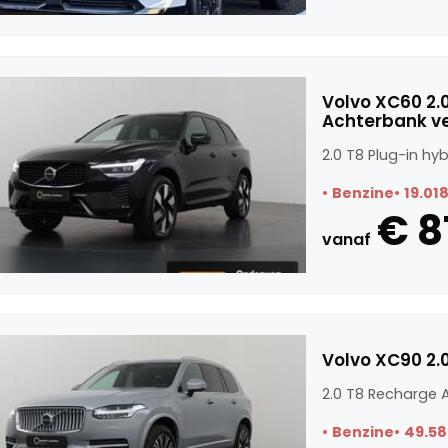
Volvo XC60 2.0
Achterbank v
2.0 T8 Plug-in h
Benzine
19.01
€ 8
vanaf
Volvo XC90 2.
2.0 T8 Recharge 
Benzine
49.58