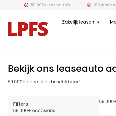
59.000+ leaseauto's
100 jaar le
Zakelijk leasen
Me
Bekijk ons leaseauto 
59.000+ occasions beschikbaar!
59.000
Filters
59.000+ occasions