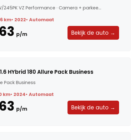
KW/245PK VZ Performance · Camera + parkee...
86 km
2022
Automaat
63
Bekijk de auto →
p/m
.6 HYbrid 180 Allure Pack Business
ure Pack Business
0 km
2024
Automaat
63
Bekijk de auto →
p/m