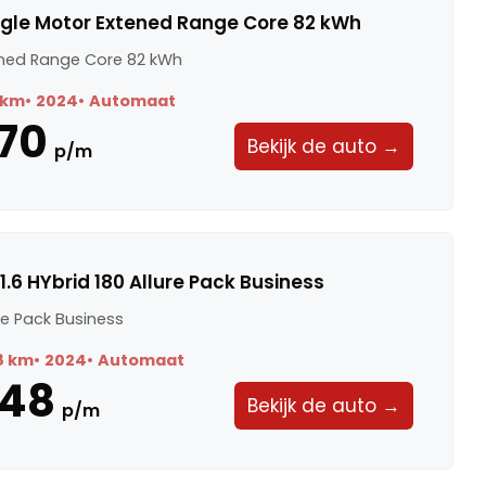
ngle Motor Extened Range Core 82 kWh
ened Range Core 82 kWh
 km
2024
Automaat
70
Bekijk de auto →
p/m
.6 HYbrid 180 Allure Pack Business
ure Pack Business
8 km
2024
Automaat
448
Bekijk de auto →
p/m