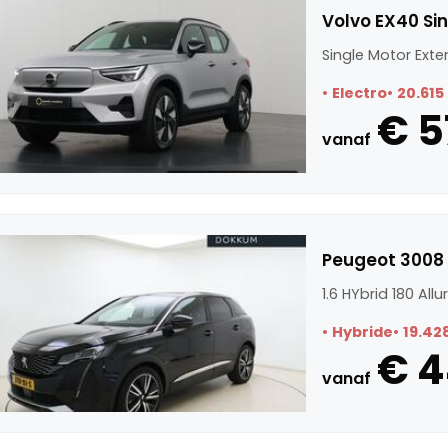
Volvo EX40 Si
Single Motor Ext
Electro
20.615
€ 5
vanaf
Peugeot 3008 1
1.6 HYbrid 180 All
Hybride
19.42
€ 
vanaf