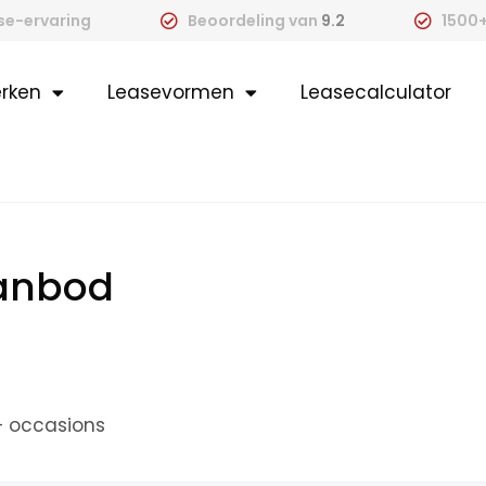
ase-ervaring
Beoordeling van
9.2
1500+
rken
Leasevormen
Leasecalculator
aanbod
+ occasions