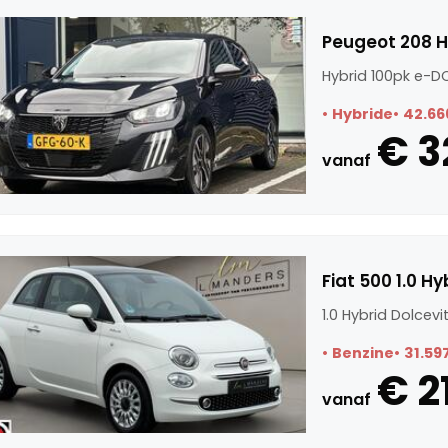
Peugeot 208 H
Hybrid 100pk e-DC
Hybride
42.66
€ 3
vanaf
Fiat 500 1.0 H
1.0 Hybrid Dolcev
Benzine
31.59
€ 2
vanaf