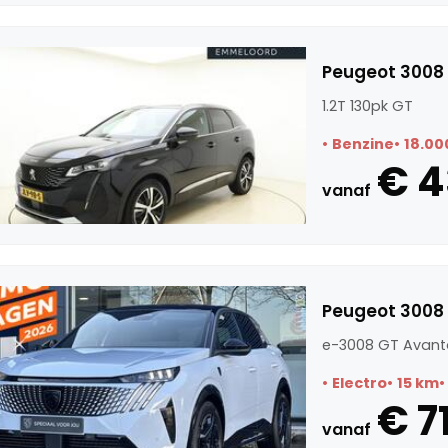
Peugeot 3008 
1.2T 130pk GT
Benzine
18.00
€ 4
vanaf
Peugeot 3008
e-3008 GT Avant
Electro
15 km
€ 7
vanaf