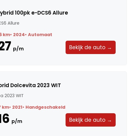
ybrid 100pk e-DCS6 Allure
S6 Allure
6 km
2024
Automaat
27
Bekijk de auto →
p/m
ybrid Dolcevita 2023 WIT
ita 2023 WIT
7 km
2021
Handgeschakeld
16
Bekijk de auto →
p/m