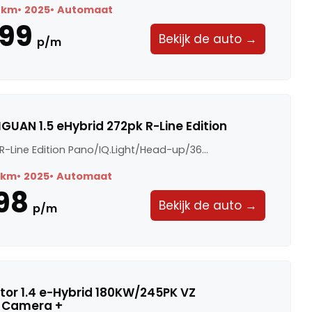
 km
2025
Automaat
99
Bekijk de auto →
p/m
GUAN 1.5 eHybrid 272pk R-Line Edition
 R-Line Edition Pano/IQ.Light/Head-up/36...
 km
2025
Automaat
98
Bekijk de auto →
p/m
or 1.4 e-Hybrid 180KW/245PK VZ
· Camera +