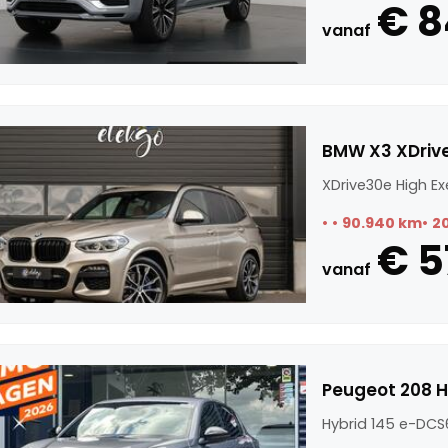
€ 8
vanaf
BMW X3 XDrive
XDrive30e High Ex
90.940 km
2
€ 5
vanaf
Peugeot 208 H
Hybrid 145 e-DCS