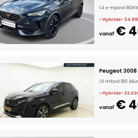
1.4 e-Hybrid 180
Hybride
34.8
€ 4
vanaf
Peugeot 3008 1
1.6 HYbrid 180 All
Hybride
22.02
€ 4
vanaf