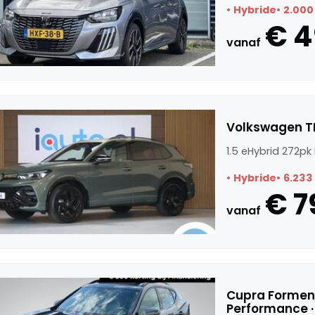
Hybride
2.000
€ 4
vanaf
Volkswagen TI
1.5 eHybrid 272pk
Hybride
6.233
€ 7
vanaf
Cupra Forment
Performance 