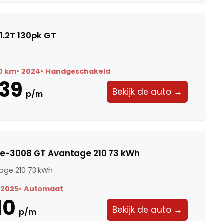
1.2T 130pk GT
0 km
2024
Handgeschakeld
39
Bekijk de auto →
p/m
 e-3008 GT Avantage 210 73 kWh
age 210 73 kWh
2025
Automaat
10
Bekijk de auto →
p/m