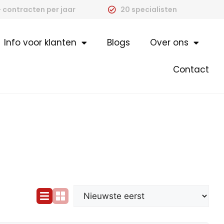
 contracten per jaar
20 specialisten
Info voor klanten
Blogs
Over ons
Contact