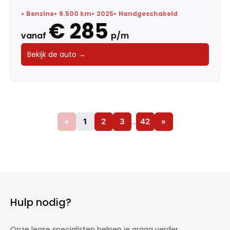
Benzine
9.500 km
2025
Handgeschakeld
€ 285
vanaf
p/m
Bekijk de auto →
«
1
2
3
…
42
»
Hulp nodig?
Onze lease specialisten helpen je graag verder