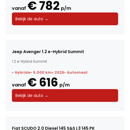
€ 782
vanaf
p/m
Carrosserie
Bekijk de auto →
Transmissie
BTW / Marge
Brandstof
Jeep Avenger 1.2 e-Hybrid Summit
1.2 e-Hybrid Summit
Kleur
Hybride
5.000 km
2026
Automaat
€ 616
Deuren
vanaf
p/m
Voertuigsoort
Bekijk de auto →
Energielabel
Fiat SCUDO 2.0 Diesel 145 S&S L3 145 PK