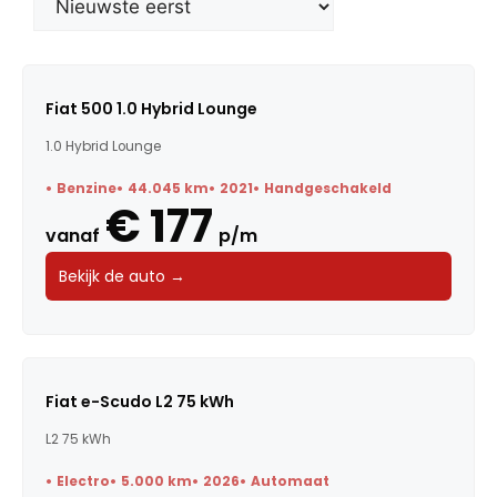
Merk
Model
Fiat 500 1.0 Hybrid Lounge
1.0 Hybrid Lounge
Trefwoorden
Benzine
44.045 km
2021
Handgeschakeld
€ 177
vanaf
p/m
Maandbedrag
Bekijk de auto →
Bouwjaar
Kilometerstand
Fiat e-Scudo L2 75 kWh
L2 75 kWh
Vermogen
Electro
5.000 km
2026
Automaat