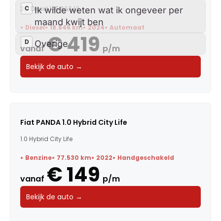
2.0 Diesel 145 S&S L3
Diesel
18.846 km
2024
Automaat
€ 419
vanaf
p/m
Bekijk de auto →
Fiat PANDA 1.0 Hybrid City Life
1.0 Hybrid City Life
Benzine
77.530 km
2022
Handgeschakeld
€ 149
vanaf
p/m
Bekijk de auto →