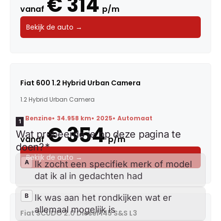
€ 314
vanaf
p/m
Bekijk de auto →
Fiat 600 1.2 Hybrid Urban Camera
1.2 Hybrid Urban Camera
Benzine
34.958 km
2025
Automaat
€ 354
vanaf
p/m
Bekijk de auto →
Fiat SCUDO 2.0 Diesel 145 S&S L3