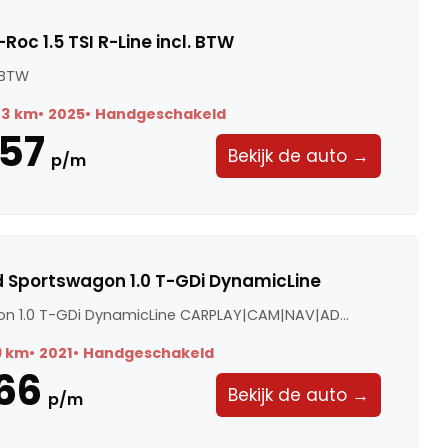
oc 1.5 TSI R-Line incl. BTW
. BTW
73 km
2025
Handgeschakeld
57
Bekijk de auto →
p/m
d Sportswagon 1.0 T-GDi DynamicLine
n 1.0 T-GDi DynamicLine CARPLAY|CAM|NAV|AD...
9 km
2021
Handgeschakeld
66
Bekijk de auto →
p/m