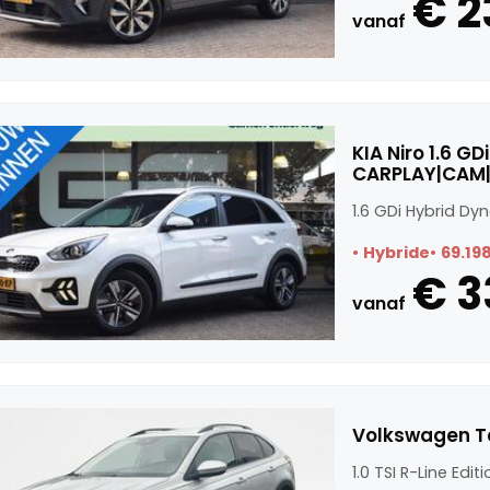
€ 2
vanaf
KIA Niro 1.6 G
CARPLAY|CAM|
1.6 GDi Hybrid D
Hybride
69.19
€ 3
vanaf
Volkswagen Tai
1.0 TSI R-Line Edit