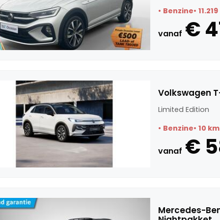
Benzine
11.21
€ 4
vanaf
Volkswagen T-
Limited Edition
Benzine
10 km
€ 
vanaf
Mercedes-Ben
Nightpakket