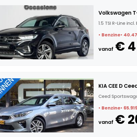
Volkswagen T-R
1.5 TSI R-Line incl
Benzine
40.4
€ 4
vanaf
KIA CEE D Cee
Ceed Sportswago
Benzine
65.91
€ 2
vanaf