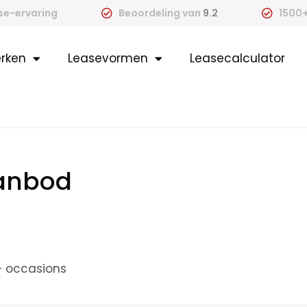
ase-ervaring
Beoordeling van
9.2
1500+
rken
Leasevormen
Leasecalculator
aanbod
+ occasions