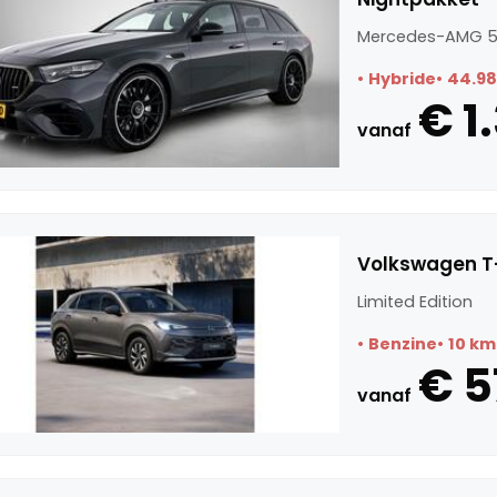
Mercedes-AMG 5
Hybride
44.9
€ 1
vanaf
Volkswagen T-
Limited Edition
Benzine
10 km
€ 5
vanaf