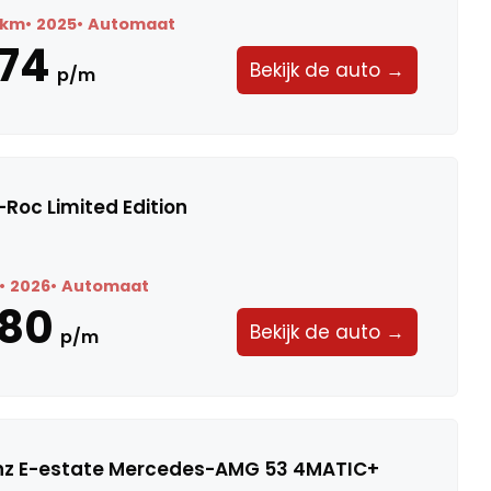
9 km
2025
Automaat
74
Bekijk de auto →
p/m
Roc Limited Edition
2026
Automaat
580
Bekijk de auto →
p/m
z E-estate Mercedes-AMG 53 4MATIC+