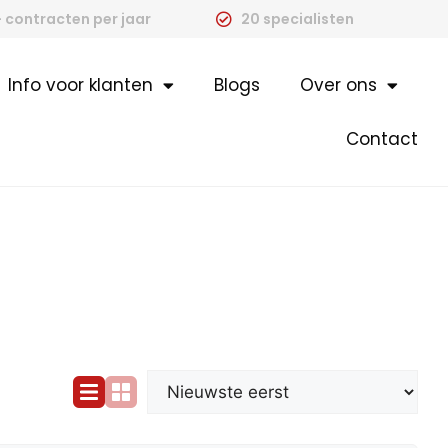
 contracten per jaar
20 specialisten
Info voor klanten
Blogs
Over ons
Contact