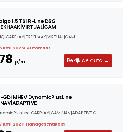
igo 1.5 TSI R-Line DSG
REKHAAK|VIRTUAL|CAM
SG IQ|CARPLAY|TREKHAAK|VIRTUAL|CAM
5 km
2025
Automaat
78
Bekijk de auto →
p/m
0 T-GDi MHEV DynamicPlusLine
NAV|ADAPTIVE
ynamicPlusLine CARPLAY|CAM|NAV|ADAPTIVE C...
7 km
2021
Handgeschakeld