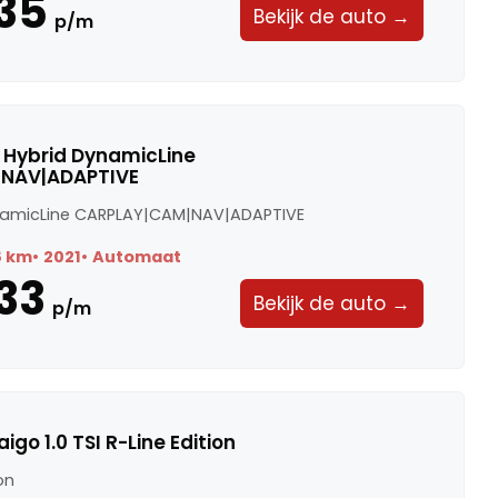
35
Bekijk de auto →
p/m
Di Hybrid DynamicLine
NAV|ADAPTIVE
ynamicLine CARPLAY|CAM|NAV|ADAPTIVE
8 km
2021
Automaat
33
Bekijk de auto →
p/m
go 1.0 TSI R-Line Edition
ion