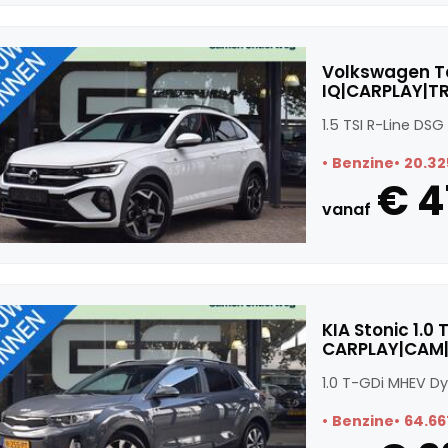
Volkswagen Ta
IQ|CARPLAY|T
1.5 TSI R-Line D
Benzine
20.32
€ 4
vanaf
KIA Stonic 1.
CARPLAY|CAM|
1.0 T-GDi MHEV D
Benzine
64.66