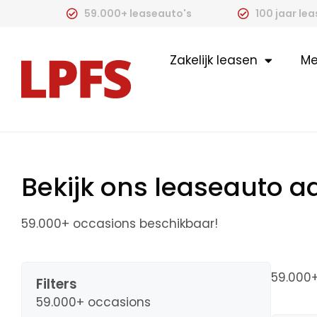
59.000+ leaseauto's
100 jaar le
Zakelijk leasen
Me
Bekijk ons leaseauto 
59.000+ occasions beschikbaar!
59.000
Filters
59.000+ occasions