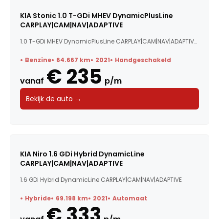
KIA Stonic 1.0 T-GDi MHEV DynamicPlusLine
CARPLAY|CAM|NAV|ADAPTIVE
1.0 T-GDi MHEV DynamicPlusLine CARPLAY|CAM|NAV|ADAPTIVE C...
Benzine
64.667 km
2021
Handgeschakeld
€ 235
vanaf
p/m
Bekijk de auto →
KIA Niro 1.6 GDi Hybrid DynamicLine
CARPLAY|CAM|NAV|ADAPTIVE
1.6 GDi Hybrid DynamicLine CARPLAY|CAM|NAV|ADAPTIVE
Hybride
69.198 km
2021
Automaat
€ 333