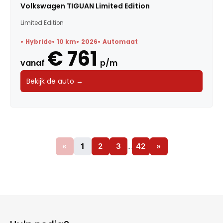
Volkswagen TIGUAN Limited Edition
Limited Edition
Hybride
10 km
2026
Automaat
€ 761
vanaf
p/m
Bekijk de auto →
«
1
2
3
…
42
»