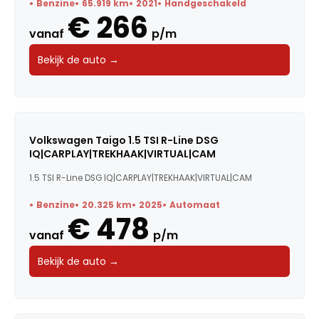
Benzine
65.919 km
2021
Handgeschakeld
€ 266
Carrosserie
vanaf
p/m
Bekijk de auto →
Transmissie
BTW / Marge
Brandstof
Volkswagen Taigo 1.5 TSI R-Line DSG
IQ|CARPLAY|TREKHAAK|VIRTUAL|CAM
Kleur
1.5 TSI R-Line DSG IQ|CARPLAY|TREKHAAK|VIRTUAL|CAM
Deuren
Benzine
20.325 km
2025
Automaat
€ 478
Voertuigsoort
vanaf
p/m
Energielabel
Bekijk de auto →