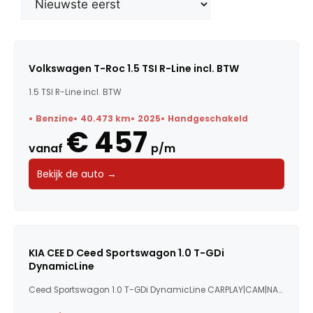
Merk
Model
Volkswagen T-Roc 1.5 TSI R-Line incl. BTW
1.5 TSI R-Line incl. BTW
Trefwoorden
Benzine
40.473 km
2025
Handgeschakeld
€ 457
vanaf
p/m
Maandbedrag
Bekijk de auto →
Bouwjaar
Kilometerstand
KIA CEE D Ceed Sportswagon 1.0 T-GDi
DynamicLine
Vermogen
Ceed Sportswagon 1.0 T-GDi DynamicLine CARPLAY|CAM|NAV|AD...