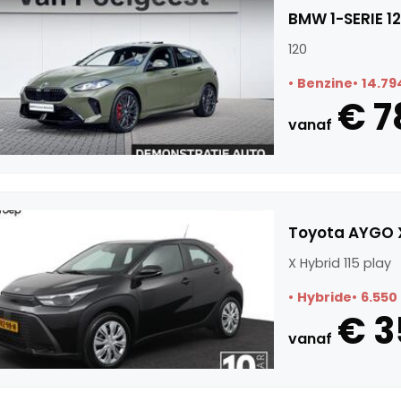
BMW 1-SERIE 1
120
Benzine
14.79
€ 7
vanaf
Toyota AYGO X
X Hybrid 115 play
Hybride
6.550
€ 3
vanaf