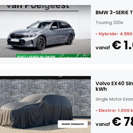
BMW 3-SERIE T
Touring 330e
Hybride
4.650
€ 1
vanaf
Volvo EX40 Si
kWh
Single Motor Exte
Electro
1.000 
€ 7
vanaf