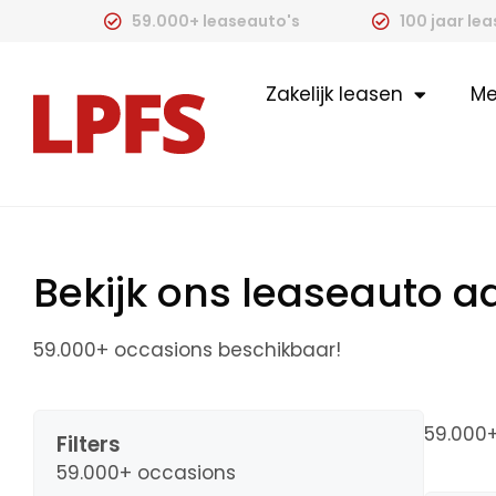
59.000+ leaseauto's
100 jaar le
Zakelijk leasen
Me
Bekijk ons leaseauto 
59.000+ occasions beschikbaar!
59.000
Filters
59.000+ occasions