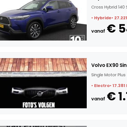
Cross Hybrid 140 
Hybride
27.22
€ 5
vanaf
Volvo EX90 Sin
Single Motor Plus
Electro
17.381
€ 1.
vanaf