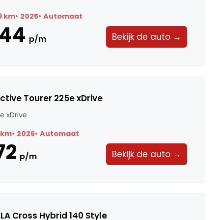
9 km
2025
Automaat
444
Bekijk de auto →
p/m
ctive Tourer 225e xDrive
e xDrive
 km
2026
Automaat
72
Bekijk de auto →
p/m
A Cross Hybrid 140 Style