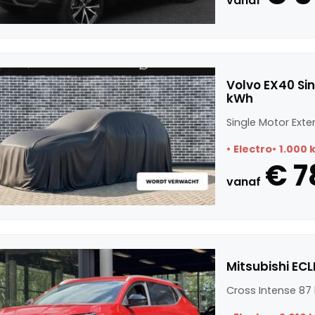
vanaf
Volvo EX40 Si
kWh
Single Motor Exte
Electro
1.000 
€ 7
vanaf
Mitsubishi ECL
Cross Intense 87