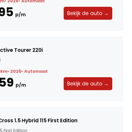
km
2026
Automaat
95
Bekijk de auto →
p/m
ctive Tourer 220i
i
 km
2026
Automaat
59
Bekijk de auto →
p/m
oss 1.5 Hybrid 115 First Edition
5 First Edition