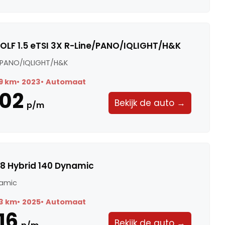
LF 1.5 eTSI 3X R-Line/PANO/IQLIGHT/H&K
ne/PANO/IQLIGHT/H&K
9 km
2023
Automaat
02
Bekijk de auto →
p/m
.8 Hybrid 140 Dynamic
namic
3 km
2025
Automaat
16
Bekijk de auto →