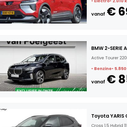
Electro
2.010 
€ 6
vanaf
BMW 2-SERIE A
Active Tourer 220
Benzine
5.850
€ 8
vanaf
Toyota YARIS Cr
Cross 1.5 Hybrid 11