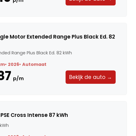
p/m
ngle Motor Extended Range Plus Black Ed. 82
nded Range Plus Black Ed. 82 kWh
km
2026
Automaat
87
Bekijk de auto →
p/m
IPSE Cross Intense 87 kWh
 kWh