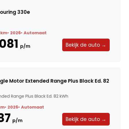
ouring 330e
 km
2026
Automaat
.081
Bekijk de auto →
p/m
ngle Motor Extended Range Plus Black Ed. 82
nded Range Plus Black Ed. 82 kWh
km
2026
Automaat
87
Bekijk de auto →
p/m