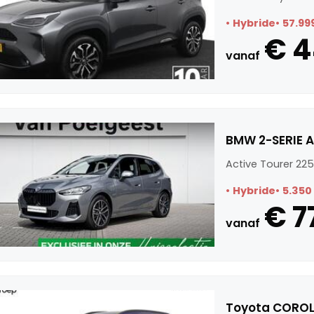
Hybride
57.99
€ 
vanaf
BMW 2-SERIE A
Active Tourer 225
Hybride
5.350
€ 7
vanaf
Toyota COROLL