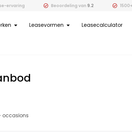
ase-ervaring
Beoordeling van
9.2
1500+
rken
Leasevormen
Leasecalculator
aanbod
+ occasions