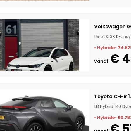
Volkswagen GO
1.5 eTSI 3X R-Li
Hybride
74.62
€ 4
vanaf
Toyota C-HR 1
1.8 Hybrid 140 Dy
Hybride
50.78
€ 5