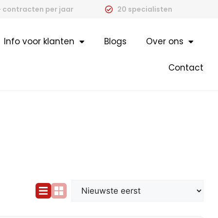
 contracten per jaar
20 specialisten
Info voor klanten
Blogs
Over ons
Contact