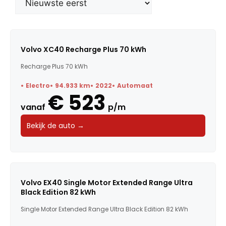
Merk
Model
Volvo XC40 Recharge Plus 70 kWh
Recharge Plus 70 kWh
Trefwoorden
Electro
94.933 km
2022
Automaat
€ 523
vanaf
p/m
Maandbedrag
Bekijk de auto →
Bouwjaar
Kilometerstand
Volvo EX40 Single Motor Extended Range Ultra
Black Edition 82 kWh
Vermogen
Single Motor Extended Range Ultra Black Edition 82 kWh