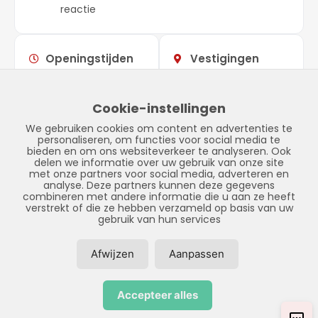
reactie
Openingstijden
Vestigingen
Maandag –
09:00 –
Showroom
vrijdag
17:00
Stadskanaal
Cookie-instellingen
Zaterdag
Gesloten
Tinnegieter 7
We gebruiken cookies om content en advertenties te
Zondag
Gesloten
9502 EX Stadskanaal
personaliseren, om functies voor social media te
bieden en om ons websiteverkeer te analyseren. Ook
delen we informatie over uw gebruik van onze site
met onze partners voor social media, adverteren en
analyse. Deze partners kunnen deze gegevens
combineren met andere informatie die u aan ze heeft
verstrekt of die ze hebben verzameld op basis van uw
gebruik van hun services
Afwijzen
Aanpassen
© Copyright 2026 – LPFS –
Privacybeleid
–
Disclaimer
–
Sitemap
Accepteer alles
Realisatie door:
SiteOnline