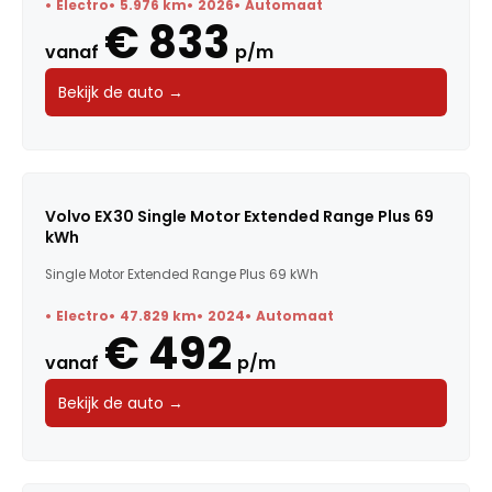
Electro
5.976 km
2026
Automaat
€ 833
Carrosserie
vanaf
p/m
Bekijk de auto →
Transmissie
BTW / Marge
Brandstof
Volvo EX30 Single Motor Extended Range Plus 69
kWh
Kleur
Single Motor Extended Range Plus 69 kWh
Deuren
Electro
47.829 km
2024
Automaat
€ 492
Voertuigsoort
vanaf
p/m
Energielabel
Bekijk de auto →