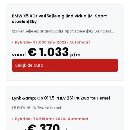
BMW X5 XDrive45e|1e eig.|Individual|M-Sport
stoelen|Sky
XDrive45e|1e eig.|Individual|M-Sport stoelen|Sky Lounge|M...
Hybride
97.000 km
2022
Automaat
€ 1.033
vanaf
p/m
Bekijk de auto →
Lynk &amp; Co 01 1.5 PHEV 261 PK Zwarte Hemel
1.5 PHEV 261 PK Zwarte Hemel
Hybride
74.519 km
2023
Automaat
€ 370