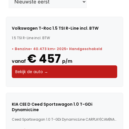
Merk
Model
Volkswagen T-Roc 1.5 TSI R-Line incl. BTW
1.5 TSI R-Line incl. BTW
Trefwoorden
Benzine
40.473 km
2025
Handgeschakeld
€ 457
vanaf
p/m
Maandbedrag
Bekijk de auto →
Bouwjaar
Kilometerstand
KIA CEE D Ceed Sportswagon 1.0 T-GDi
DynamicLine
Vermogen
Ceed Sportswagon 1.0 T-GDi DynamicLine CARPLAY|CAM|NAV|AD...