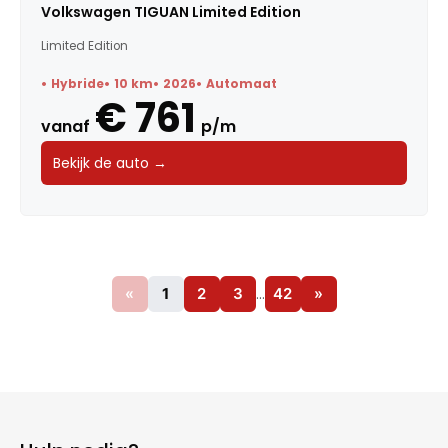
Volkswagen TIGUAN Limited Edition
Limited Edition
Hybride
10 km
2026
Automaat
€ 761
vanaf
p/m
Bekijk de auto →
«
1
2
3
…
42
»