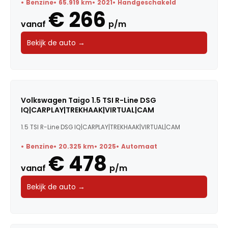
Benzine
65.919 km
2021
Handgeschakeld
€ 266
Carrosserie
vanaf
p/m
Bekijk de auto →
Transmissie
BTW / Marge
Brandstof
Volkswagen Taigo 1.5 TSI R-Line DSG
IQ|CARPLAY|TREKHAAK|VIRTUAL|CAM
Kleur
1.5 TSI R-Line DSG IQ|CARPLAY|TREKHAAK|VIRTUAL|CAM
Deuren
Benzine
20.325 km
2025
Automaat
€ 478
Voertuigsoort
vanaf
p/m
Energielabel
Bekijk de auto →