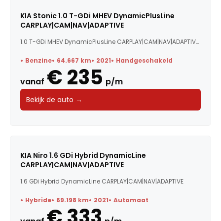
KIA Stonic 1.0 T-GDi MHEV DynamicPlusLine
CARPLAY|CAM|NAV|ADAPTIVE
1.0 T-GDi MHEV DynamicPlusLine CARPLAY|CAM|NAV|ADAPTIVE C...
Benzine
64.667 km
2021
Handgeschakeld
€ 235
vanaf
p/m
Bekijk de auto →
KIA Niro 1.6 GDi Hybrid DynamicLine
CARPLAY|CAM|NAV|ADAPTIVE
1.6 GDi Hybrid DynamicLine CARPLAY|CAM|NAV|ADAPTIVE
Hybride
69.198 km
2021
Automaat
€ 333