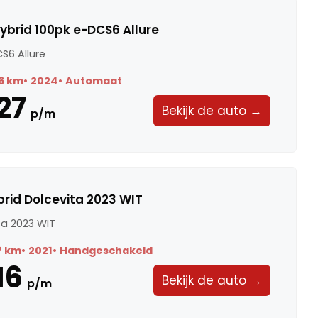
ybrid 100pk e-DCS6 Allure
S6 Allure
6 km
2024
Automaat
27
Bekijk de auto →
p/m
ybrid Dolcevita 2023 WIT
ita 2023 WIT
7 km
2021
Handgeschakeld
16
Bekijk de auto →
p/m