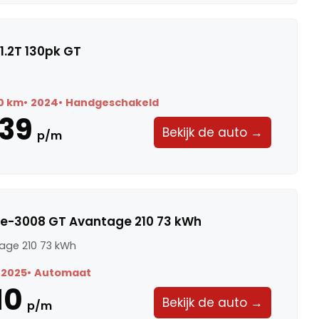
1.2T 130pk GT
0 km
2024
Handgeschakeld
39
Bekijk de auto →
p/m
 e-3008 GT Avantage 210 73 kWh
age 210 73 kWh
2025
Automaat
10
Bekijk de auto →
p/m