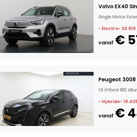
Volvo EX40 Si
Single Motor Ext
Electro
20.615
€ 5
vanaf
Peugeot 3008 1
1.6 HYbrid 180 All
Hybride
19.42
€ 
vanaf