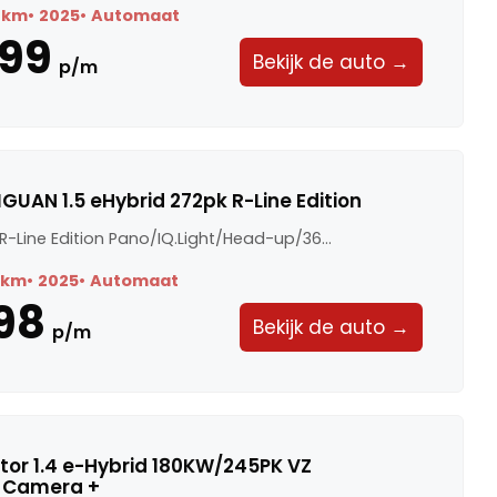
 km
2025
Automaat
99
Bekijk de auto →
p/m
GUAN 1.5 eHybrid 272pk R-Line Edition
 R-Line Edition Pano/IQ.Light/Head-up/36...
 km
2025
Automaat
98
Bekijk de auto →
p/m
or 1.4 e-Hybrid 180KW/245PK VZ
· Camera +