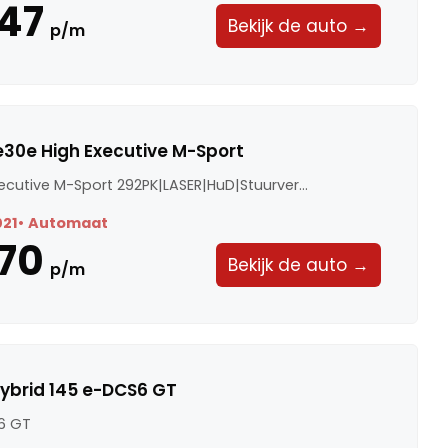
47
Bekijk de auto →
p/m
30e High Executive M-Sport
ecutive M-Sport 292PK|LASER|HuD|Stuurver...
021
Automaat
70
Bekijk de auto →
p/m
ybrid 145 e-DCS6 GT
6 GT