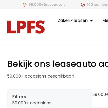
59.000+ leaseauto's
100 jaar le
Zakelijk leasen
Me
Bekijk ons leaseauto 
59.000+ occasions beschikbaar!
59.000
Filters
59.000+ occasions