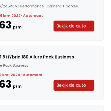
KW/245PK VZ Performance · Camera + parkee...
86 km
2022
Automaat
63
Bekijk de auto →
p/m
.6 HYbrid 180 Allure Pack Business
ure Pack Business
0 km
2024
Automaat
63
Bekijk de auto →
p/m