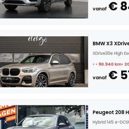
€ 8
vanaf
BMW X3 XDrive
XDrive30e High Ex
90.940 km
2
€ 5
vanaf
Peugeot 208 H
Hybrid 145 e-DCS