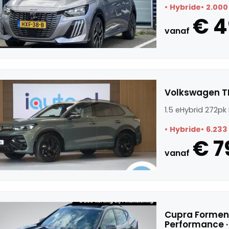
Hybride
2.000
€ 4
vanaf
Volkswagen TI
1.5 eHybrid 272pk
Hybride
6.233
€ 7
vanaf
Cupra Forment
Performance 