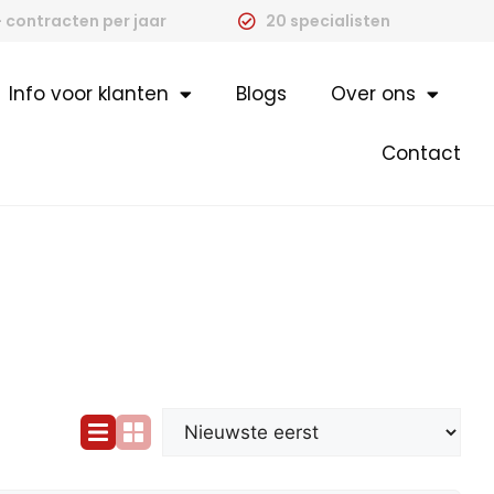
 contracten per jaar
20 specialisten
Info voor klanten
Blogs
Over ons
Contact