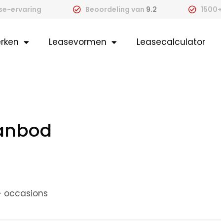
ase-ervaring
Beoordeling van
9.2
1500+
rken
Leasevormen
Leasecalculator
aanbod
+ occasions