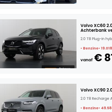
Volvo XC60 2.0
Achterbank v
2.0 T8 Plug-in h
Benzine
19.01
€ 8
vanaf
Volvo XC90 2.
2.0 T8 Recharge 
Benzine
49.58