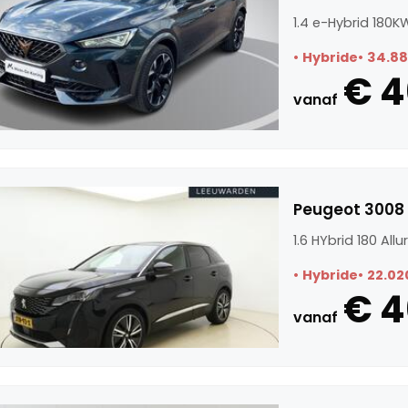
1.4 e-Hybrid 180
Hybride
34.8
€ 4
vanaf
Peugeot 3008 1
1.6 HYbrid 180 All
Hybride
22.02
€ 4
vanaf