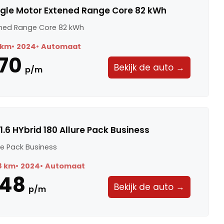
ngle Motor Extened Range Core 82 kWh
ened Range Core 82 kWh
 km
2024
Automaat
70
Bekijk de auto →
p/m
.6 HYbrid 180 Allure Pack Business
ure Pack Business
8 km
2024
Automaat
448
Bekijk de auto →
p/m