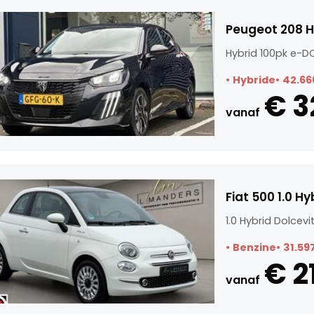
Peugeot 208 H
Hybrid 100pk e-DC
Hybride
42.66
€ 3
vanaf
Fiat 500 1.0 H
1.0 Hybrid Dolcev
Benzine
31.59
€ 2
vanaf