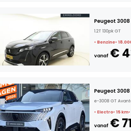
Peugeot 3008 
1.2T 130pk GT
Benzine
18.00
€ 4
vanaf
Peugeot 3008
e-3008 GT Avant
Electro
15 km
€ 7
vanaf