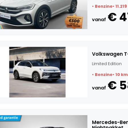
Benzine
11.21
€ 4
vanaf
Volkswagen T-
Limited Edition
Benzine
10 km
€ 
vanaf
Mercedes-Ben
Nightpakket