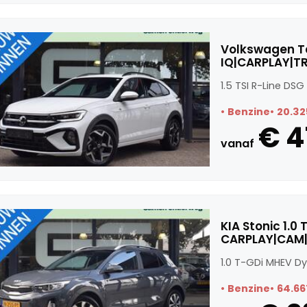
Volkswagen Ta
IQ|CARPLAY|T
1.5 TSI R-Line D
Benzine
20.32
€ 4
vanaf
KIA Stonic 1.
CARPLAY|CAM|
1.0 T-GDi MHEV D
Benzine
64.66