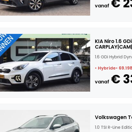
€ 2
vanaf
KIA Niro 1.6 G
CARPLAY|CAM|
1.6 GDi Hybrid D
Hybride
69.19
€ 3
vanaf
Volkswagen Tai
1.0 TSI R-Line Edit