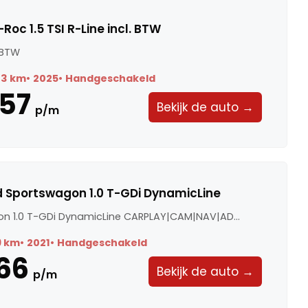
oc 1.5 TSI R-Line incl. BTW
. BTW
73 km
2025
Handgeschakeld
57
Bekijk de auto →
p/m
d Sportswagon 1.0 T-GDi DynamicLine
n 1.0 T-GDi DynamicLine CARPLAY|CAM|NAV|AD...
9 km
2021
Handgeschakeld
66
Bekijk de auto →
p/m