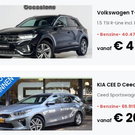
Volkswagen T-R
1.5 TSI R-Line incl
Benzine
40.4
€ 4
vanaf
KIA CEE D Cee
Ceed Sportswago
Benzine
65.91
€ 2
vanaf