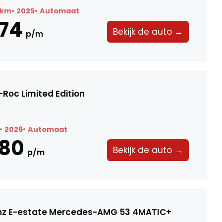
9 km
2025
Automaat
74
Bekijk de auto →
p/m
Roc Limited Edition
2026
Automaat
580
Bekijk de auto →
p/m
z E-estate Mercedes-AMG 53 4MATIC+