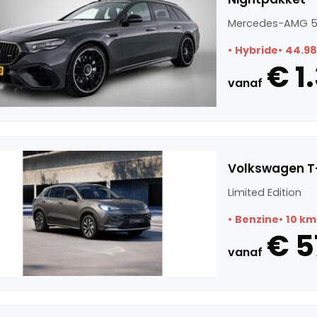
Mercedes-AMG 5
Hybride
44.9
€ 1
vanaf
Volkswagen T-
Limited Edition
Benzine
10 km
€ 5
vanaf