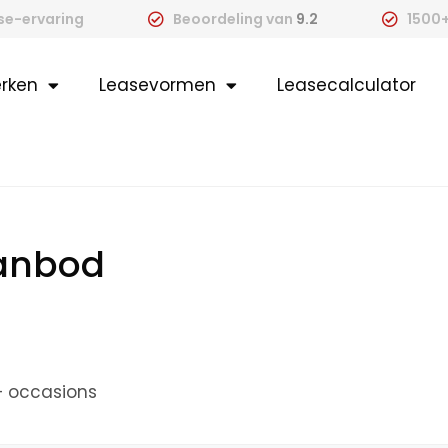
ase-ervaring
Beoordeling van
9.2
1500+
rken
Leasevormen
Leasecalculator
aanbod
+ occasions