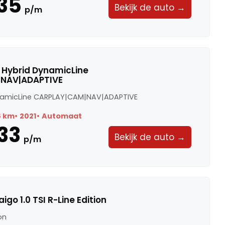
35
Bekijk de auto →
p/m
Di Hybrid DynamicLine
NAV|ADAPTIVE
ynamicLine CARPLAY|CAM|NAV|ADAPTIVE
8 km
2021
Automaat
33
Bekijk de auto →
p/m
go 1.0 TSI R-Line Edition
ion