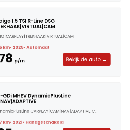
igo 1.5 TSI R-Line DSG
REKHAAK|VIRTUAL|CAM
SG IQ|CARPLAY|TREKHAAK|VIRTUAL|CAM
5 km
2025
Automaat
78
Bekijk de auto →
p/m
0 T-GDi MHEV DynamicPlusLine
NAV|ADAPTIVE
ynamicPlusLine CARPLAY|CAM|NAV|ADAPTIVE C...
7 km
2021
Handgeschakeld