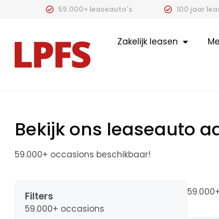
59.000+ leaseauto's
100 jaar le
Zakelijk leasen
Me
Bekijk ons leaseauto 
59.000+ occasions beschikbaar!
59.000
Filters
59.000+ occasions