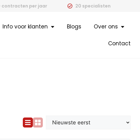
 contracten per jaar
20 specialisten
Info voor klanten
Blogs
Over ons
Contact