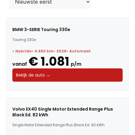
Merk
Model
BMW 3-SERIE Touring 330e
Touring 330e
Trefwoorden
Hybride
4.650 km
2026
Automaat
€ 1.081
vanaf
p/m
Maandbedrag
Bekijk de auto →
Bouwjaar
Kilometerstand
Volvo EX40 Single Motor Extended Range Plus
Black Ed. 82 kWh
Vermogen
Single Motor Extended Range Plus Black Ed. 82 kWh