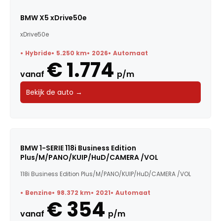
BMW X5 xDrive50e
xDrive50e
Hybride
5.250 km
2026
Automaat
€ 1.774
vanaf
p/m
Bekijk de auto →
BMW 1-SERIE 118i Business Edition
Plus/M/PANO/KUIP/HuD/CAMERA /VOL
118i Business Edition Plus/M/PANO/KUIP/HuD/CAMERA /VOL
Benzine
98.372 km
2021
Automaat
€ 354
vanaf
p/m