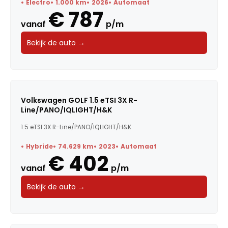
Electro
1.000 km
2026
Automaat
€ 787
Carrosserie
vanaf
p/m
Bekijk de auto →
Transmissie
BTW / Marge
Brandstof
Volkswagen GOLF 1.5 eTSI 3X R-
Line/PANO/IQLIGHT/H&K
Kleur
1.5 eTSI 3X R-Line/PANO/IQLIGHT/H&K
Deuren
Hybride
74.629 km
2023
Automaat
€ 402
Voertuigsoort
vanaf
p/m
Energielabel
Bekijk de auto →