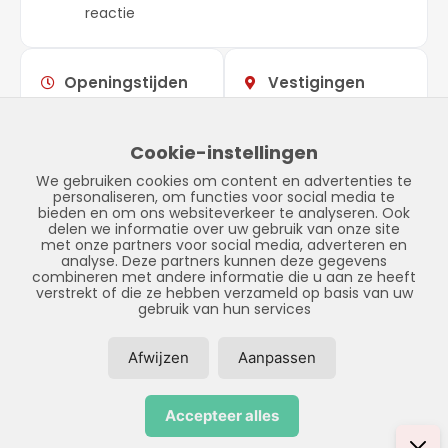
reactie
Openingstijden
Vestigingen
Maandag –
09:00 –
Showroom
vrijdag
17:00
Stadskanaal
Cookie-instellingen
Zaterdag
Gesloten
Tinnegieter 7
We gebruiken cookies om content en advertenties te
Zondag
Gesloten
9502 EX Stadskanaal
personaliseren, om functies voor social media te
bieden en om ons websiteverkeer te analyseren. Ook
delen we informatie over uw gebruik van onze site
met onze partners voor social media, adverteren en
analyse. Deze partners kunnen deze gegevens
combineren met andere informatie die u aan ze heeft
verstrekt of die ze hebben verzameld op basis van uw
gebruik van hun services
Afwijzen
Aanpassen
© Copyright 2026 – LPFS –
Privacybeleid
–
Disclaimer
–
Sitemap
Accepteer alles
Realisatie door:
SiteOnline