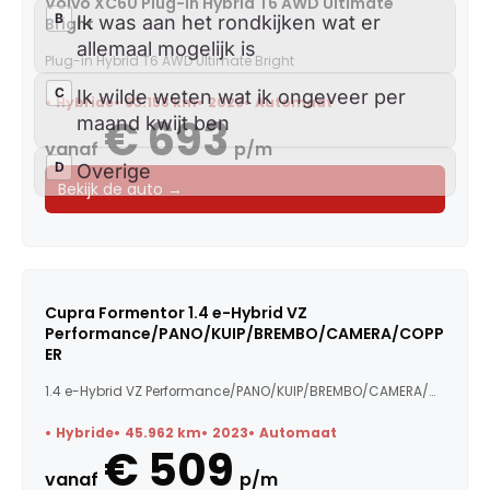
Volvo XC60 Plug-in Hybrid T6 AWD Ultimate
Bright
Plug-in Hybrid T6 AWD Ultimate Bright
Hybride
63.158 km
2023
Automaat
€ 693
vanaf
p/m
Bekijk de auto →
Cupra Formentor 1.4 e-Hybrid VZ
Performance/PANO/KUIP/BREMBO/CAMERA/COPP
ER
1.4 e-Hybrid VZ Performance/PANO/KUIP/BREMBO/CAMERA/COPPER
Hybride
45.962 km
2023
Automaat
€ 509
vanaf
p/m