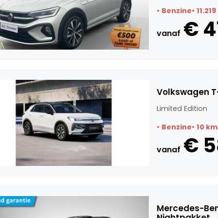
Benzine
11.21
€ 4
vanaf
Volkswagen T-
Limited Edition
Benzine
10 km
€ 
vanaf
Mercedes-Ben
Nightpakket