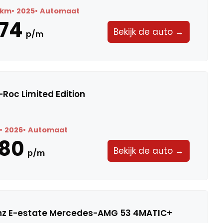
9 km
2025
Automaat
74
Bekijk de auto →
p/m
Roc Limited Edition
2026
Automaat
580
Bekijk de auto →
p/m
z E-estate Mercedes-AMG 53 4MATIC+