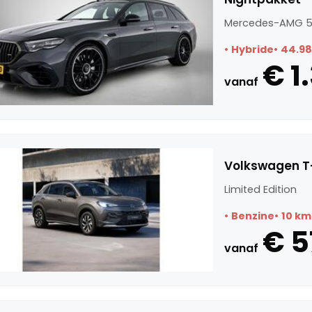
Mercedes-AMG 5
Hybride
44.9
€ 1
vanaf
Volkswagen T-
Limited Edition
Benzine
10 km
€ 5
vanaf