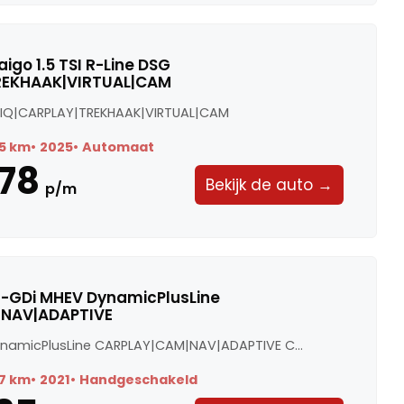
igo 1.5 TSI R-Line DSG
REKHAAK|VIRTUAL|CAM
SG IQ|CARPLAY|TREKHAAK|VIRTUAL|CAM
5 km
2025
Automaat
78
Bekijk de auto →
p/m
0 T-GDi MHEV DynamicPlusLine
NAV|ADAPTIVE
ynamicPlusLine CARPLAY|CAM|NAV|ADAPTIVE C...
7 km
2021
Handgeschakeld