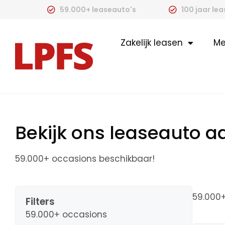
59.000+ leaseauto's
100 jaar le
Zakelijk leasen
Me
Bekijk ons leaseauto 
59.000+ occasions beschikbaar!
59.000
Filters
59.000+ occasions