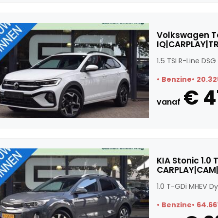
Volkswagen Ta
IQ|CARPLAY|T
1.5 TSI R-Line D
Benzine
20.32
€ 4
vanaf
KIA Stonic 1.
CARPLAY|CAM|
1.0 T-GDi MHEV D
Benzine
64.66