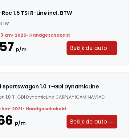
oc 1.5 TSI R-Line incl. BTW
. BTW
73 km
2025
Handgeschakeld
57
Bekijk de auto →
p/m
d Sportswagon 1.0 T-GDi DynamicLine
n 1.0 T-GDi DynamicLine CARPLAY|CAM|NAV|AD...
9 km
2021
Handgeschakeld
66
Bekijk de auto →
p/m