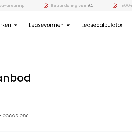
ase-ervaring
Beoordeling van
9.2
1500+
rken
Leasevormen
Leasecalculator
aanbod
+ occasions