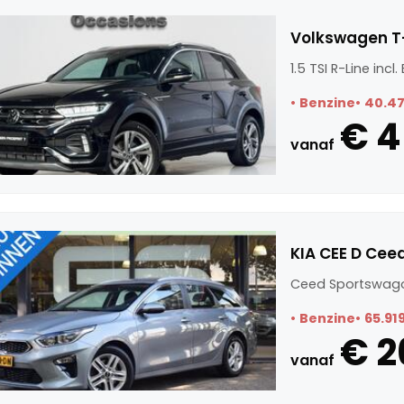
Volkswagen T-R
1.5 TSI R-Line incl
Benzine
40.4
€ 4
vanaf
KIA CEE D Cee
Ceed Sportswago
Benzine
65.91
€ 2
vanaf