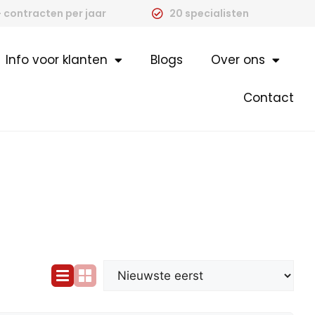
 contracten per jaar
20 specialisten
Info voor klanten
Blogs
Over ons
Contact