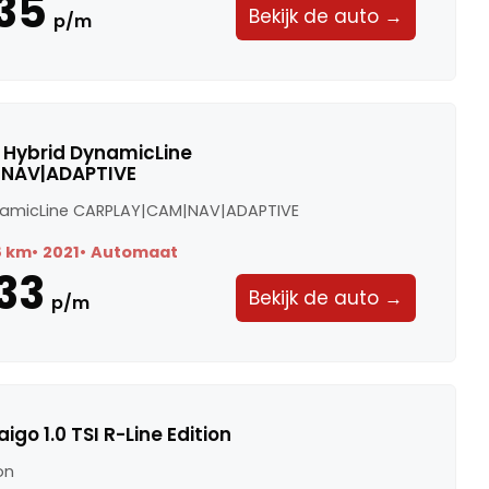
35
Bekijk de auto →
p/m
Di Hybrid DynamicLine
NAV|ADAPTIVE
ynamicLine CARPLAY|CAM|NAV|ADAPTIVE
8 km
2021
Automaat
33
Bekijk de auto →
p/m
go 1.0 TSI R-Line Edition
ion