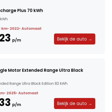
charge Plus 70 kWh
 kWh
3 km
2022
Automaat
23
Bekijk de auto →
p/m
ngle Motor Extended Range Ultra Black
h
nded Range Ultra Black Edition 82 kWh
km
2026
Automaat
33
Bekijk de auto →
p/m