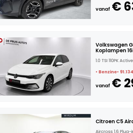
€ 6
vanaf
Volkswagen GOL
Koplampen 16
1.0 TSI 110PK Act
Benzine
91.13
€ 2
vanaf
Citroen C5 Air
Aircross 1.6 Plug-