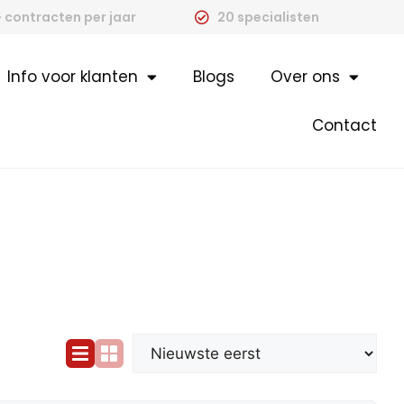
 contracten per jaar
20 specialisten
Info voor klanten
Blogs
Over ons
Contact