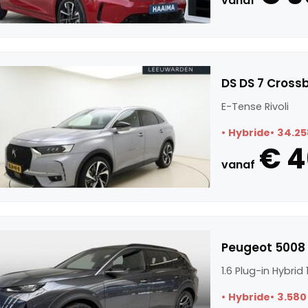
vanaf
DS DS 7 Crossb
E-Tense Rivoli
Hybride
34.25
€ 4
vanaf
Peugeot 5008 1
1.6 Plug-in Hybrid 
Hybride
3.580