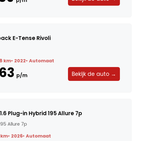
p/m
ack E-Tense Rivoli
8 km
2022
Automaat
63
Bekijk de auto →
p/m
.6 Plug-in Hybrid 195 Allure 7p
195 Allure 7p
 km
2026
Automaat