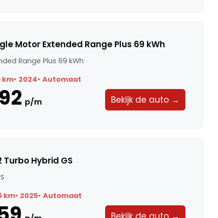
ngle Motor Extended Range Plus 69 kWh
ended Range Plus 69 kWh
9 km
2024
Automaat
92
Bekijk de auto →
p/m
2 Turbo Hybrid GS
GS
6 km
2025
Automaat
59
Bekijk de auto →