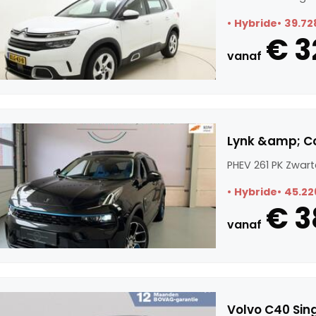
Hybride
39.72
€ 3
vanaf
Lynk &amp; Co
PHEV 261 PK Zwar
Hybride
45.22
€ 3
vanaf
Volvo C40 Sin