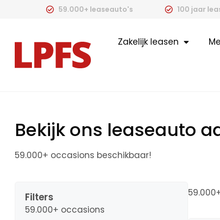
59.000+ leaseauto's
100 jaar le
Zakelijk leasen
Me
Bekijk ons leaseauto 
59.000+ occasions beschikbaar!
59.000
Filters
59.000+ occasions