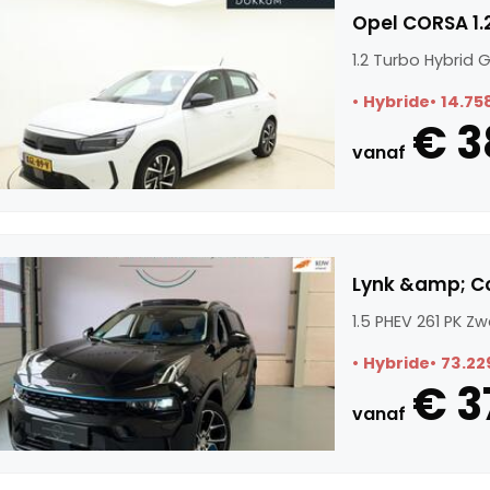
Opel CORSA 1.
1.2 Turbo Hybrid 
Hybride
14.75
€ 3
vanaf
Lynk &amp; Co
1.5 PHEV 261 PK Z
Hybride
73.22
€ 3
vanaf