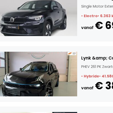
Single Motor Ext
Electro
6.363
€ 6
vanaf
Lynk &amp; Co
PHEV 261 PK Zwar
Hybride
41.58
€ 3
vanaf