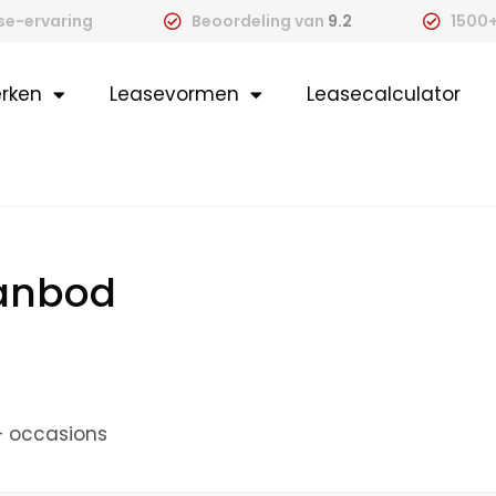
ase-ervaring
Beoordeling van
9.2
1500+
rken
Leasevormen
Leasecalculator
aanbod
+ occasions