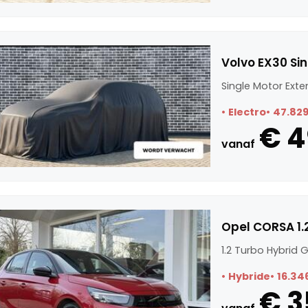
Volvo EX30 Si
Single Motor Ext
Electro
47.82
€ 4
vanaf
Opel CORSA 1.
1.2 Turbo Hybrid 
Hybride
16.34
€ 3