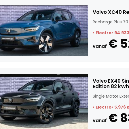
Volvo XC40 Re
Recharge Plus 70
Electro
94.93
€ 5
vanaf
Volvo EX40 Si
Edition 82 kW
Single Motor Exte
Electro
5.976 
€ 8
vanaf