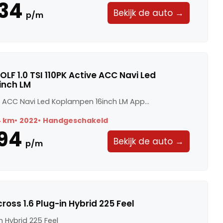
34
Bekijk de auto →
p/m
F 1.0 TSI 110PK Active ACC Navi Led
inch LM
ive ACC Navi Led Koplampen 16inch LM App...
4 km
2022
Handgeschakeld
94
Bekijk de auto →
p/m
cross 1.6 Plug-in Hybrid 225 Feel
in Hybrid 225 Feel