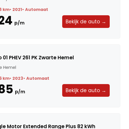
8 km
2021
Automaat
24
Bekijk de auto →
p/m
 01 PHEV 261 PK Zwarte Hemel
te Hemel
6 km
2023
Automaat
85
Bekijk de auto →
p/m
gle Motor Extended Range Plus 82 kWh