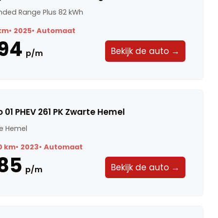
ended Range Plus 82 kWh
 km
2025
Automaat
94
Bekijk de auto →
p/m
 01 PHEV 261 PK Zwarte Hemel
te Hemel
0 km
2023
Automaat
85
Bekijk de auto →
p/m