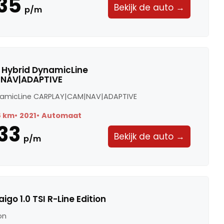
35
Bekijk de auto →
p/m
Di Hybrid DynamicLine
NAV|ADAPTIVE
ynamicLine CARPLAY|CAM|NAV|ADAPTIVE
8 km
2021
Automaat
33
Bekijk de auto →
p/m
go 1.0 TSI R-Line Edition
ion