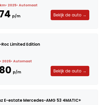
9 km
2025
Automaat
74
Bekijk de auto →
p/m
Roc Limited Edition
2026
Automaat
580
Bekijk de auto →
p/m
z E-estate Mercedes-AMG 53 4MATIC+