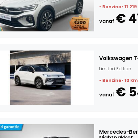
Benzine
11.21
€ 4
vanaf
Volkswagen T-
Limited Edition
Benzine
10 km
€ 
vanaf
Mercedes-Ben
Nightpakket