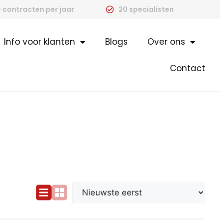
 contracten per jaar
20 specialisten
Info voor klanten
Blogs
Over ons
Contact