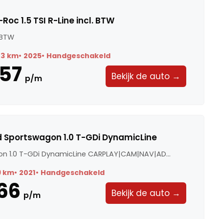
oc 1.5 TSI R-Line incl. BTW
. BTW
73 km
2025
Handgeschakeld
57
Bekijk de auto →
p/m
d Sportswagon 1.0 T-GDi DynamicLine
n 1.0 T-GDi DynamicLine CARPLAY|CAM|NAV|AD...
9 km
2021
Handgeschakeld
66
Bekijk de auto →
p/m