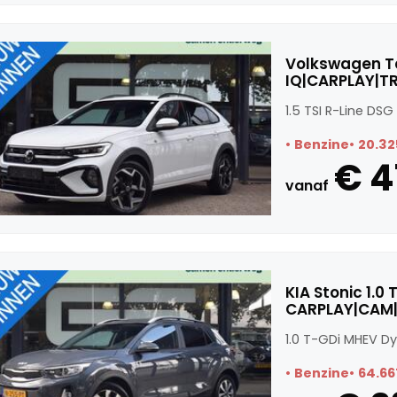
Volkswagen Ta
IQ|CARPLAY|T
1.5 TSI R-Line D
Benzine
20.32
€ 4
vanaf
KIA Stonic 1.
CARPLAY|CAM|
1.0 T-GDi MHEV D
Benzine
64.66