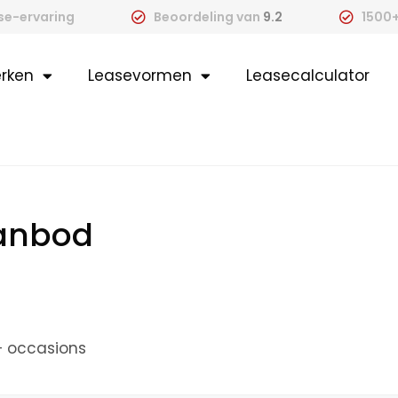
ase-ervaring
Beoordeling van
9.2
1500+
rken
Leasevormen
Leasecalculator
aanbod
+ occasions