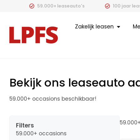
59.000+ leaseauto's
100 jaar le
Zakelijk leasen
Me
Bekijk ons leaseauto 
59.000+ occasions beschikbaar!
59.000
Filters
59.000+ occasions