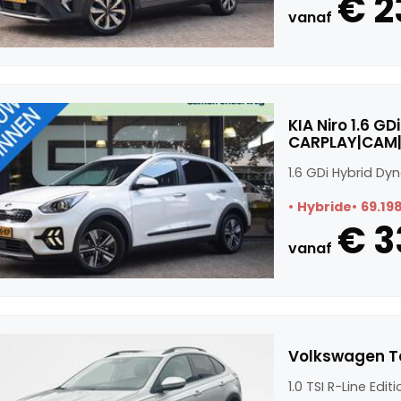
€ 2
vanaf
KIA Niro 1.6 G
CARPLAY|CAM|
1.6 GDi Hybrid D
Hybride
69.19
€ 3
vanaf
Volkswagen Tai
1.0 TSI R-Line Edit