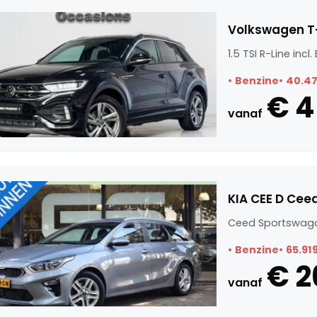
Volkswagen T-R
1.5 TSI R-Line incl
Benzine
40.4
€ 4
vanaf
KIA CEE D Cee
Ceed Sportswago
Benzine
65.91
€ 2
vanaf