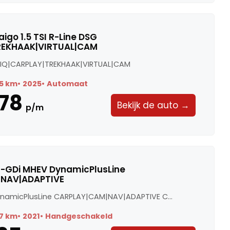
igo 1.5 TSI R-Line DSG
REKHAAK|VIRTUAL|CAM
SG IQ|CARPLAY|TREKHAAK|VIRTUAL|CAM
5 km
2025
Automaat
78
Bekijk de auto →
p/m
0 T-GDi MHEV DynamicPlusLine
NAV|ADAPTIVE
ynamicPlusLine CARPLAY|CAM|NAV|ADAPTIVE C...
7 km
2021
Handgeschakeld