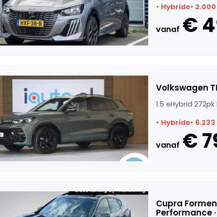
Hybride
2.000
€ 4
vanaf
Volkswagen TI
1.5 eHybrid 272pk
Hybride
6.233
€ 7
vanaf
Cupra Forment
Performance 