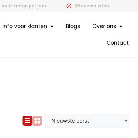
 contracten per jaar
20 specialisten
Info voor klanten
Blogs
Over ons
Contact