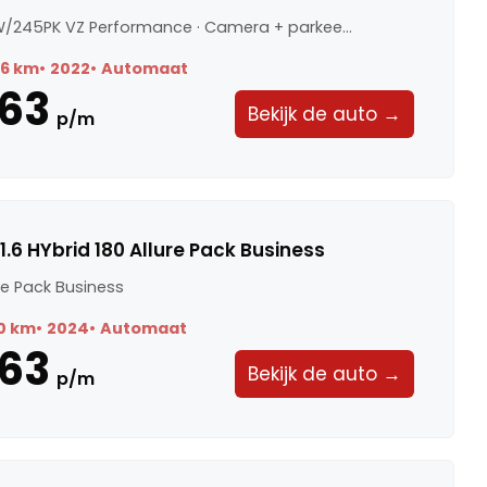
KW/245PK VZ Performance · Camera + parkee...
86 km
2022
Automaat
63
Bekijk de auto →
p/m
.6 HYbrid 180 Allure Pack Business
ure Pack Business
0 km
2024
Automaat
63
Bekijk de auto →
p/m