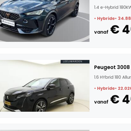
1.4 e-Hybrid 180
Hybride
34.8
€ 4
vanaf
Peugeot 3008 1
1.6 HYbrid 180 All
Hybride
22.02
€ 4
vanaf