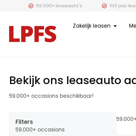
59.000+ leaseauto's
100 jaar le
Zakelijk leasen
Me
Bekijk ons leaseauto 
59.000+ occasions beschikbaar!
59.000
Filters
59.000+ occasions