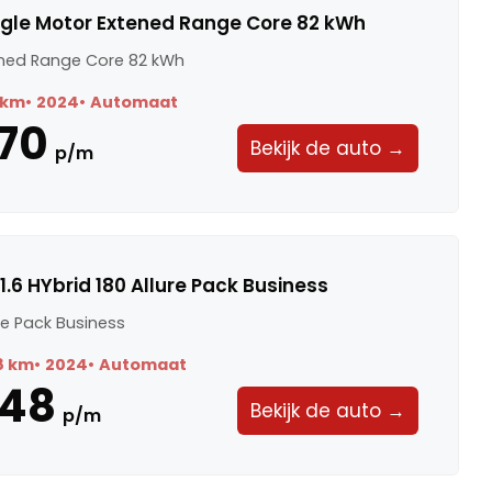
ngle Motor Extened Range Core 82 kWh
ened Range Core 82 kWh
 km
2024
Automaat
70
Bekijk de auto →
p/m
.6 HYbrid 180 Allure Pack Business
ure Pack Business
8 km
2024
Automaat
448
Bekijk de auto →
p/m