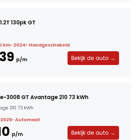
1.2T 130pk GT
0 km
2024
Handgeschakeld
39
Bekijk de auto →
p/m
 e-3008 GT Avantage 210 73 kWh
age 210 73 kWh
2025
Automaat
10
Bekijk de auto →
p/m