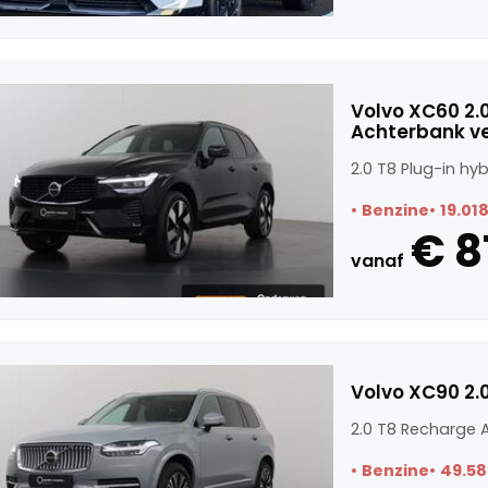
Volvo XC60 2.0
Achterbank v
2.0 T8 Plug-in h
Benzine
19.01
€ 8
vanaf
Volvo XC90 2.
2.0 T8 Recharge 
Benzine
49.58