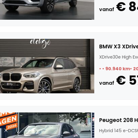
€ 8
vanaf
BMW X3 XDrive
XDrive30e High Ex
90.940 km
2
€ 5
vanaf
Peugeot 208 H
Hybrid 145 e-DCS