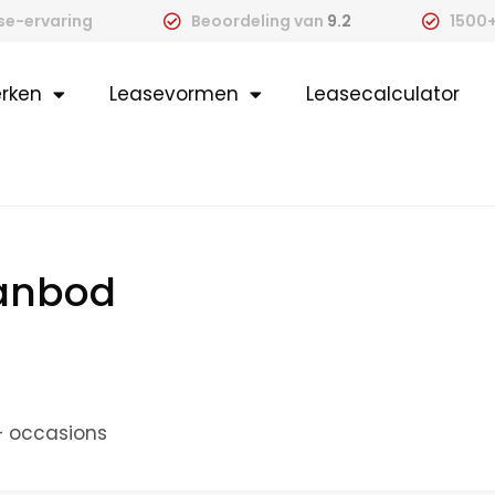
ase-ervaring
Beoordeling van
9.2
1500+
rken
Leasevormen
Leasecalculator
aanbod
+ occasions