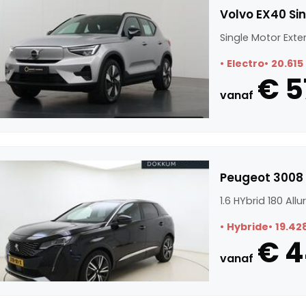
Volvo EX40 Si
Single Motor Ext
Electro
20.615
€ 5
vanaf
Peugeot 3008 1
1.6 HYbrid 180 All
Hybride
19.42
€ 
vanaf