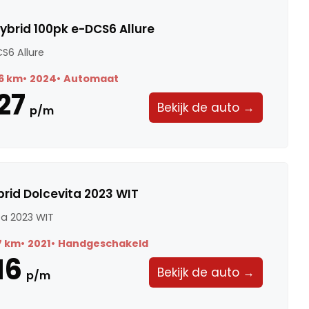
ybrid 100pk e-DCS6 Allure
S6 Allure
6 km
2024
Automaat
27
Bekijk de auto →
p/m
ybrid Dolcevita 2023 WIT
ita 2023 WIT
7 km
2021
Handgeschakeld
16
Bekijk de auto →
p/m