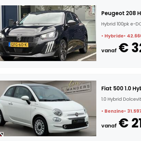
Peugeot 208 H
Hybrid 100pk e-DC
Hybride
42.66
€ 3
vanaf
Fiat 500 1.0 H
1.0 Hybrid Dolcev
Benzine
31.59
€ 2
vanaf