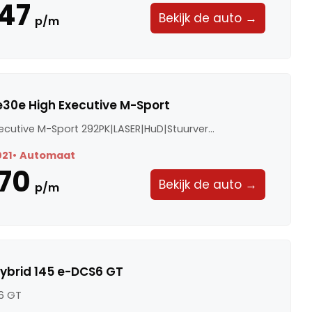
47
Bekijk de auto →
p/m
30e High Executive M-Sport
ecutive M-Sport 292PK|LASER|HuD|Stuurver...
021
Automaat
70
Bekijk de auto →
p/m
ybrid 145 e-DCS6 GT
6 GT