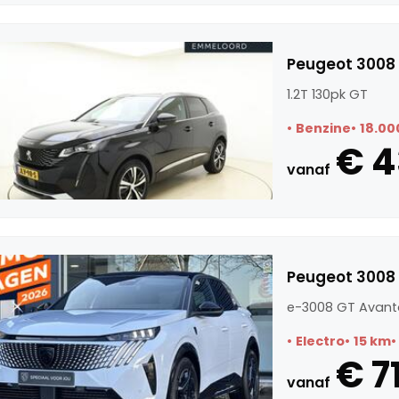
Peugeot 3008 
1.2T 130pk GT
Benzine
18.00
€ 4
vanaf
Peugeot 3008
e-3008 GT Avant
Electro
15 km
€ 7
vanaf