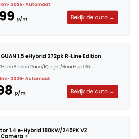
 km
2025
Automaat
99
Bekijk de auto →
p/m
GUAN 1.5 eHybrid 272pk R-Line Edition
 R-Line Edition Pano/IQ.Light/Head-up/36...
 km
2025
Automaat
98
Bekijk de auto →
p/m
or 1.4 e-Hybrid 180KW/245PK VZ
· Camera +