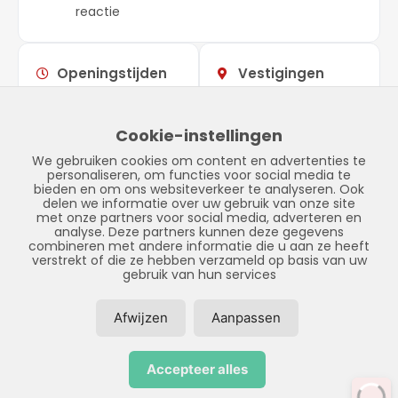
reactie
Openingstijden
Vestigingen
Maandag –
09:00 –
Showroom
vrijdag
17:00
Stadskanaal
Cookie-instellingen
Zaterdag
Gesloten
Tinnegieter 7
We gebruiken cookies om content en advertenties te
Zondag
Gesloten
9502 EX Stadskanaal
personaliseren, om functies voor social media te
bieden en om ons websiteverkeer te analyseren. Ook
delen we informatie over uw gebruik van onze site
met onze partners voor social media, adverteren en
analyse. Deze partners kunnen deze gegevens
combineren met andere informatie die u aan ze heeft
verstrekt of die ze hebben verzameld op basis van uw
gebruik van hun services
Afwijzen
Aanpassen
© Copyright 2026 – LPFS –
Privacybeleid
–
Disclaimer
–
Sitemap
Accepteer alles
Realisatie door:
SiteOnline