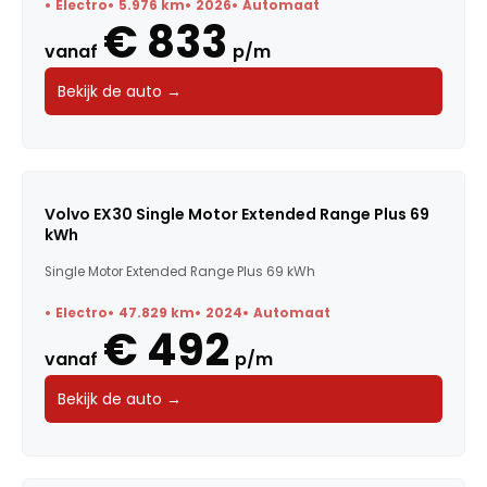
Electro
5.976 km
2026
Automaat
€ 833
Carrosserie
vanaf
p/m
Bekijk de auto →
Transmissie
BTW / Marge
Brandstof
Volvo EX30 Single Motor Extended Range Plus 69
kWh
Kleur
Single Motor Extended Range Plus 69 kWh
Deuren
Electro
47.829 km
2024
Automaat
€ 492
Voertuigsoort
vanaf
p/m
Energielabel
Bekijk de auto →