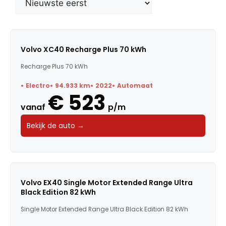
Merk
Model
Volvo XC40 Recharge Plus 70 kWh
Recharge Plus 70 kWh
Trefwoorden
Electro
94.933 km
2022
Automaat
€ 523
vanaf
p/m
Maandbedrag
Bekijk de auto →
Bouwjaar
Kilometerstand
Volvo EX40 Single Motor Extended Range Ultra
Black Edition 82 kWh
Vermogen
Single Motor Extended Range Ultra Black Edition 82 kWh