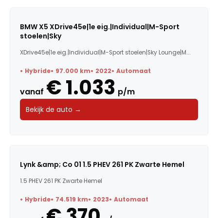
BMW X5 XDrive45e|1e eig.|Individual|M-Sport
stoelen|Sky
XDrive45e|1e eig.|Individual|M-Sport stoelen|Sky Lounge|M...
Hybride
97.000 km
2022
Automaat
€ 1.033
vanaf
p/m
Bekijk de auto →
Lynk &amp; Co 01 1.5 PHEV 261 PK Zwarte Hemel
1.5 PHEV 261 PK Zwarte Hemel
Hybride
74.519 km
2023
Automaat
€ 370