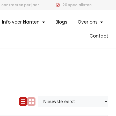
 contracten per jaar
20 specialisten
Info voor klanten
Blogs
Over ons
Contact