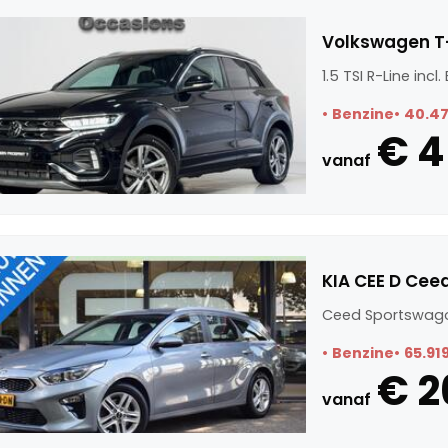
Volkswagen T-R
1.5 TSI R-Line incl
Benzine
40.4
€ 4
vanaf
KIA CEE D Cee
Ceed Sportswago
Benzine
65.91
€ 2
vanaf