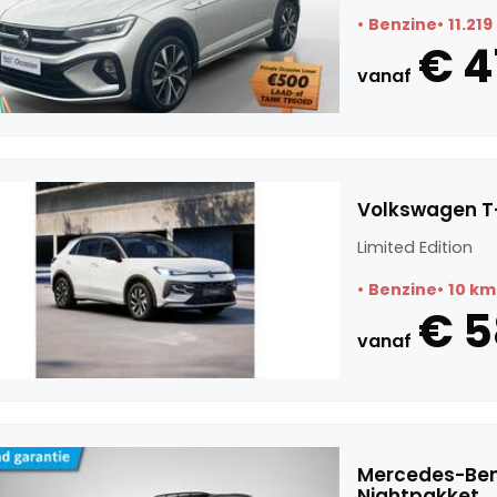
Benzine
11.21
€ 4
vanaf
Volkswagen T-
Limited Edition
Benzine
10 km
€ 
vanaf
Mercedes-Ben
Nightpakket