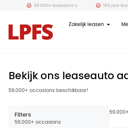
59.000+ leaseauto's
100 jaar le
Zakelijk leasen
Me
Bekijk ons leaseauto 
59.000+ occasions beschikbaar!
59.000
Filters
59.000+ occasions