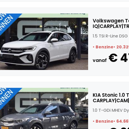
Volkswagen Ta
IQ|CARPLAY|T
1.5 TSI R-Line D
Benzine
20.32
€ 4
vanaf
KIA Stonic 1.
CARPLAY|CAM|
1.0 T-GDi MHEV D
Benzine
64.66