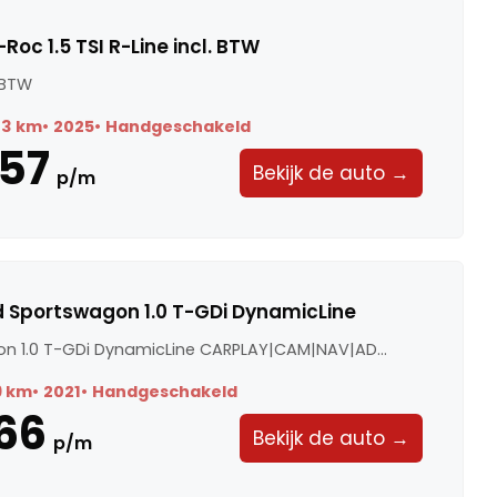
oc 1.5 TSI R-Line incl. BTW
. BTW
73 km
2025
Handgeschakeld
57
Bekijk de auto →
p/m
d Sportswagon 1.0 T-GDi DynamicLine
n 1.0 T-GDi DynamicLine CARPLAY|CAM|NAV|AD...
9 km
2021
Handgeschakeld
66
Bekijk de auto →
p/m