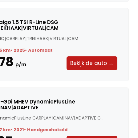
igo 1.5 TSI R-Line DSG
REKHAAK|VIRTUAL|CAM
SG IQ|CARPLAY|TREKHAAK|VIRTUAL|CAM
5 km
2025
Automaat
78
Bekijk de auto →
p/m
0 T-GDi MHEV DynamicPlusLine
NAV|ADAPTIVE
ynamicPlusLine CARPLAY|CAM|NAV|ADAPTIVE C...
7 km
2021
Handgeschakeld