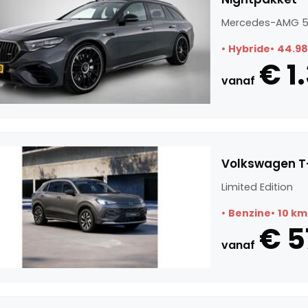
Mercedes-AMG 5
Hybride
44.9
€ 1
vanaf
Volkswagen T-
Limited Edition
Benzine
10 km
€ 5
vanaf