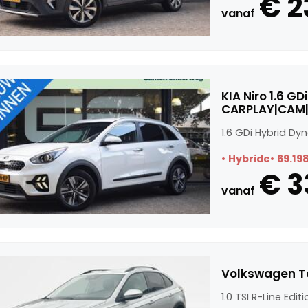
€ 2
vanaf
KIA Niro 1.6 G
CARPLAY|CAM|
1.6 GDi Hybrid D
Hybride
69.19
€ 3
vanaf
Volkswagen Tai
1.0 TSI R-Line Edit