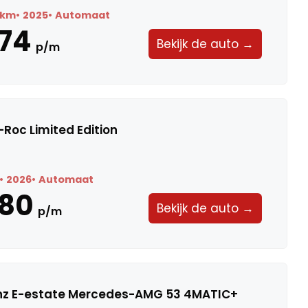
9 km
2025
Automaat
74
Bekijk de auto →
p/m
Roc Limited Edition
2026
Automaat
580
Bekijk de auto →
p/m
z E-estate Mercedes-AMG 53 4MATIC+