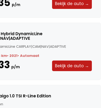
35
Bekijk de auto →
p/m
Di Hybrid DynamicLine
NAV|ADAPTIVE
ynamicLine CARPLAY|CAM|NAV|ADAPTIVE
8 km
2021
Automaat
33
Bekijk de auto →
p/m
go 1.0 TSI R-Line Edition
ion