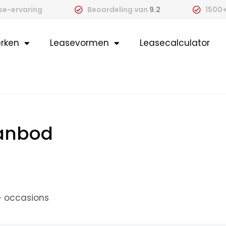
ase-ervaring
Beoordeling van
9.2
1500+
rken
Leasevormen
Leasecalculator
aanbod
+ occasions