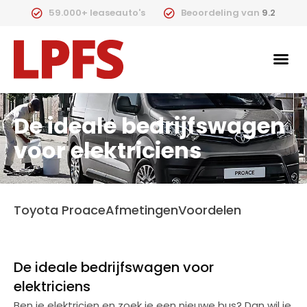
59.000+ leaseauto's
Beoordeling van
9.2
De ideale bedrijfswagen
voor elektriciens
Toyota Proace
Afmetingen
Voordelen
De ideale bedrijfswagen voor
elektriciens
Ben je elektricien en zoek je een nieuwe bus? Dan wil je