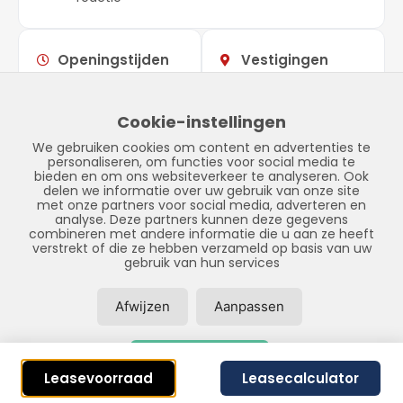
Openingstijden
Vestigingen
Maandag –
09:00 –
Showroom
vrijdag
17:00
Stadskanaal
Cookie-instellingen
Zaterdag
Gesloten
Tinnegieter 7
We gebruiken cookies om content en advertenties te
Zondag
Gesloten
9502 EX Stadskanaal
personaliseren, om functies voor social media te
bieden en om ons websiteverkeer te analyseren. Ook
delen we informatie over uw gebruik van onze site
met onze partners voor social media, adverteren en
analyse. Deze partners kunnen deze gegevens
combineren met andere informatie die u aan ze heeft
verstrekt of die ze hebben verzameld op basis van uw
gebruik van hun services
Afwijzen
Aanpassen
© Copyright 2026 – LPFS –
Privacybeleid
–
Disclaimer
–
Sitemap
Accepteer alles
Realisatie door:
SiteOnline
Leasevoorraad
Leasecalculator