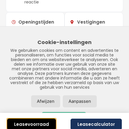
reactie
Openingstijden
Vestigingen
Maandag –
09:00 –
Showroom
vrijdag
17:00
Stadskanaal
Cookie-instellingen
Zaterdag
Gesloten
Tinnegieter 7
We gebruiken cookies om content en advertenties te
Zondag
Gesloten
9502 EX Stadskanaal
personaliseren, om functies voor social media te
bieden en om ons websiteverkeer te analyseren. Ook
delen we informatie over uw gebruik van onze site
met onze partners voor social media, adverteren en
analyse. Deze partners kunnen deze gegevens
combineren met andere informatie die u aan ze heeft
verstrekt of die ze hebben verzameld op basis van uw
gebruik van hun services
Afwijzen
Aanpassen
© Copyright 2026 – LPFS –
Privacybeleid
–
Disclaimer
–
Sitemap
Accepteer alles
Realisatie door:
SiteOnline
Leasevoorraad
Leasecalculator