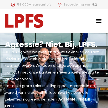
59.000+ leaseauto's
Beoordeling van
9.2
Agressie? Niet. Bij. LPFS.
Bij LPFS denken we mee en zijn we flexibel en coulant.
Plezier in ons werk vinden we net zo belangrijk als
kwaliteit leveren. We doen er alles aan om het
contact met onze klanten en leveranciers prettig te
laten verlopen.
Tot onze grote teleurstelling speelt agressie in de
wereld van nu een rol. En laten we het voor alle
zekerheid nog eens herhalen:
Agressie? Niet. Bij.
LPFS.