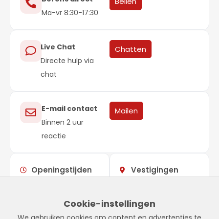
Bellen
Ma-vr 8:30-17:30
Live Chat
Chatten
Directe hulp via
chat
E-mail contact
Mailen
Binnen 2 uur
reactie
Openingstijden
Vestigingen
Maandag –
09:00 –
Showroom
vrijdag
17:00
Stadskanaal
Cookie-instellingen
Zaterdag
Gesloten
Tinnegieter 7
We gebruiken cookies om content en advertenties te