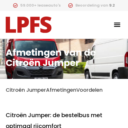
59.000+ leaseauto's
Beoordeling van
9.2
Afmetingen van de
Citroën Jumper
Citroën Jumper
Afmetingen
Voordelen
Citroën Jumper: de bestelbus met
optimaal rijcomfort