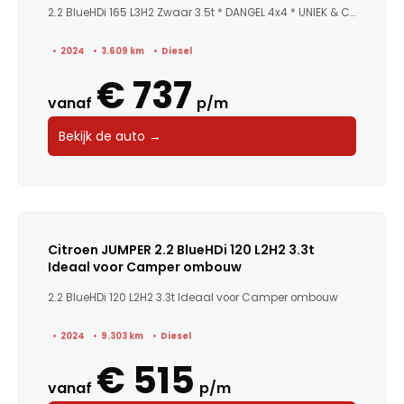
2.2 BlueHDi 165 L3H2 Zwaar 3.5t * DANGEL 4x4 * UNIEK & CA...
2024
3.609 km
Diesel
€ 737
vanaf
p/m
Bekijk de auto →
Citroen JUMPER 2.2 BlueHDi 120 L2H2 3.3t
Ideaal voor Camper ombouw
2.2 BlueHDi 120 L2H2 3.3t Ideaal voor Camper ombouw
2024
9.303 km
Diesel
€ 515
vanaf
p/m