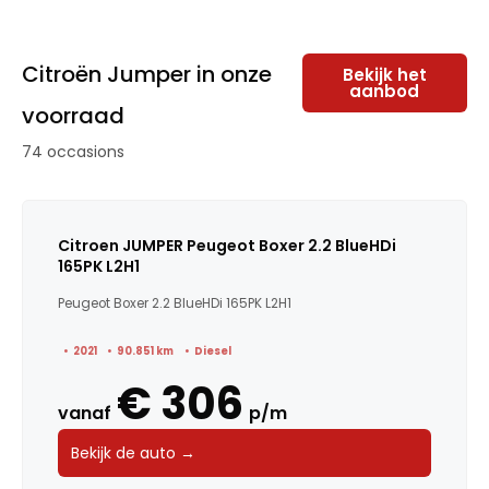
Citroën Jumper in onze
Bekijk het
aanbod
voorraad
74 occasions
Citroen JUMPER Peugeot Boxer 2.2 BlueHDi
165PK L2H1
Peugeot Boxer 2.2 BlueHDi 165PK L2H1
2021
90.851 km
Diesel
€ 306
vanaf
p/m
Bekijk de auto →