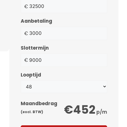
€
Aanbetaling
€
Slottermijn
€
Looptijd
Maandbedrag
€452
p/m
(excl. BTW)