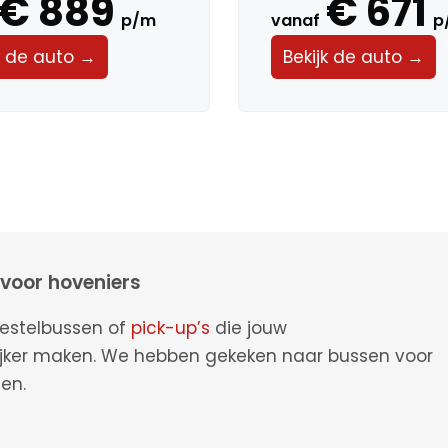
€ 889
€ 671
p/m
vanaf
p
k de auto →
Bekijk de auto →
 voor hoveniers
 bestelbussen of
pick-up’s
die jouw
jker maken. We hebben gekeken naar bussen voor
den.