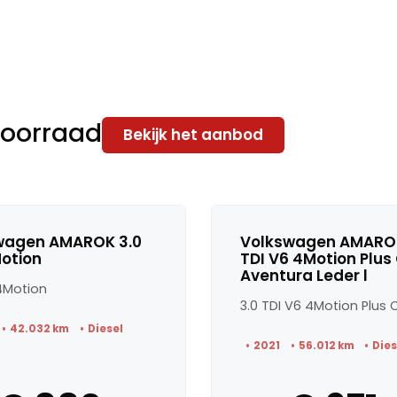
voorraad
Bekijk het aanbod
wagen AMAROK 3.0
Volkswagen AMAROK
otion
TDI V6 4Motion Plus
Aventura Leder l
 4Motion
42.032 km
Diesel
2021
56.012 km
Dies