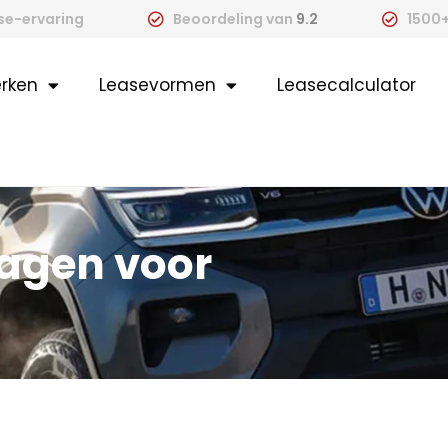
ase-ervaring
Beoordeling van
9.2
1500+
rken
Leasevormen
Leasecalculator
wagen voor