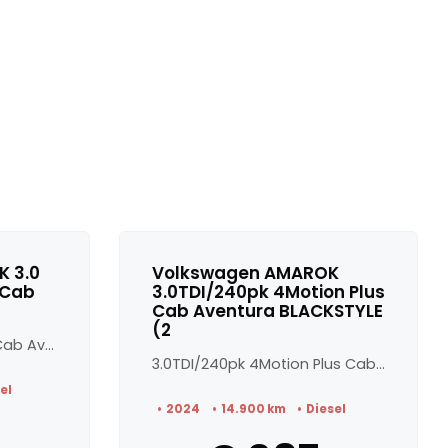
 3.0
Volkswagen AMAROK
 Cab
3.0TDI/240pk 4Motion Plus
Cab Aventura BLACKSTYLE
(2
3.0 TDI V6 4Motion Plus Cab Aventura Leder l Stoelverwarm...
3.0TDI/240pk 4Motion Plus Cab Aventura BLACKSTYLE (2 pers...
el
2024
14.900 km
Diesel