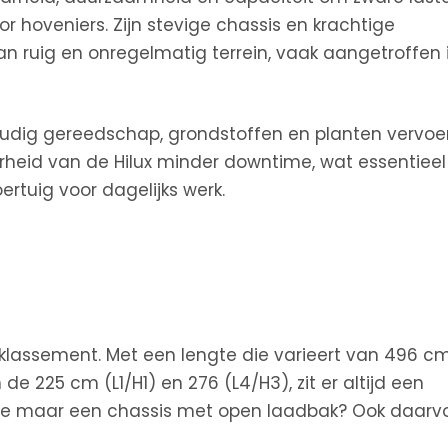
or hoveniers. Zijn stevige chassis en krachtige
an ruig en onregelmatig terrein, vaak aangetroffen 
udig gereedschap, grondstoffen en planten vervoe
id van de Hilux minder downtime, wat essentieel 
ertuig voor dagelijks werk.
e klassement. Met een lengte die varieert van 496 c
e 225 cm (L1/H1) en 276 (L4/H3), zit er altijd een
usje maar een chassis met open laadbak? Ook daarv