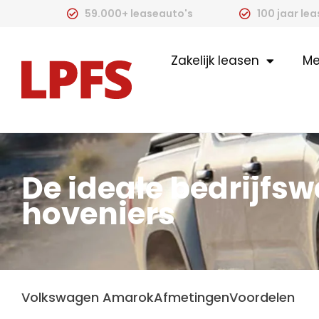
59.000+ leaseauto's
100 jaar le
Zakelijk leasen
Me
De ideale bedrijfs
hoveniers
Volkswagen Amarok
Afmetingen
Voordelen