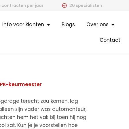
 contracten per jaar
20 specialisten
Info voor klanten
Blogs
Over ons
Contact
 APK-keurmeester
ogarage terecht zou komen, lag
alleen zijn vader was automonteur,
brachten hem het vak bij toen hij nog
l zat. Kun je je voorstellen hoe