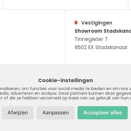
Vestigingen
Showroom Stadskana
Tinnegieter 7
9502 EX Stadskanaal
Cookie-instellingen
naliseren, om functies voor social media te bieden en om ons w
media, adverteren en analyse. Deze partners kunnen deze gege
kt of die ze hebben verzameld op basis van uw gebruik van hun 
© Copyright 2026 – LPFS –
Privacybeleid
–
Disclaimer
–
Sitema
Afwijzen
Aanpassen
Accepteer alles
Realisatie door:
SiteOnline