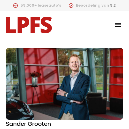
59.000+ leaseauto's
Beoordeling van
9.2
Sander Grooten