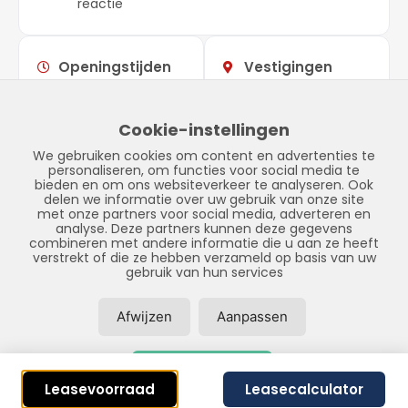
reactie
Openingstijden
Vestigingen
Maandag –
09:00 –
Showroom
vrijdag
17:00
Stadskanaal
Cookie-instellingen
Zaterdag
Gesloten
Tinnegieter 7
We gebruiken cookies om content en advertenties te
Zondag
Gesloten
9502 EX Stadskanaal
personaliseren, om functies voor social media te
bieden en om ons websiteverkeer te analyseren. Ook
delen we informatie over uw gebruik van onze site
met onze partners voor social media, adverteren en
analyse. Deze partners kunnen deze gegevens
combineren met andere informatie die u aan ze heeft
verstrekt of die ze hebben verzameld op basis van uw
gebruik van hun services
Afwijzen
Aanpassen
© Copyright 2026 – LPFS –
Privacybeleid
–
Disclaimer
–
Sitemap
Accepteer alles
Realisatie door:
SiteOnline
Leasevoorraad
Leasecalculator