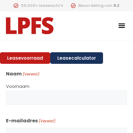
59.000+ leaseauto's
Beoordeling van
9.2
Leasevoorraad
Leasecalculator
Naam
(Vereist)
Voornaam
E-mailadres
(Vereist)