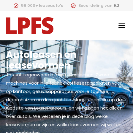
59.000+ leaseauto's
Beoordeling van
9.2
Autoleasen en
leasevormen
Je kunt tegenwoordig bijna alles leasen. Zware
machines voor in je fabriek, koffiezetapparaten voor
op kantoor, geluidsapparatuur voor je tournee,
droomhuizen en dure jachten. Maar je bent nu op de
website van LeaseParcours, en wij hebben het alleen
over auto’s. We vertellen je in deze blog welke
leasevormen er zijn en welke leasevormen wij wel en
niet aanbieden.