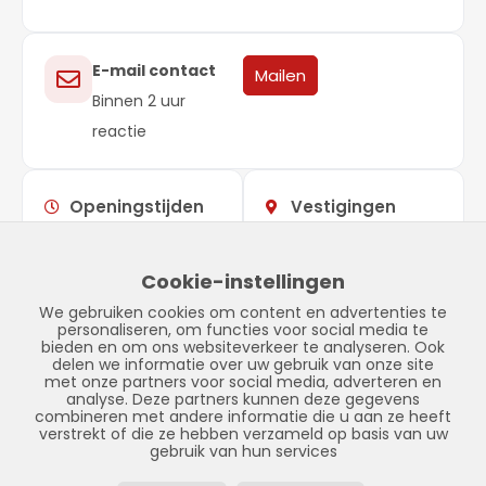
E-mail contact
Mailen
Binnen 2 uur
reactie
Openingstijden
Vestigingen
Maandag –
09:00 –
Showroom
vrijdag
17:00
Stadskanaal
Cookie-instellingen
Zaterdag
Gesloten
Tinnegieter 7
We gebruiken cookies om content en advertenties te
Zondag
Gesloten
9502 EX Stadskanaal
personaliseren, om functies voor social media te
bieden en om ons websiteverkeer te analyseren. Ook
delen we informatie over uw gebruik van onze site
met onze partners voor social media, adverteren en
analyse. Deze partners kunnen deze gegevens
combineren met andere informatie die u aan ze heeft
verstrekt of die ze hebben verzameld op basis van uw
gebruik van hun services