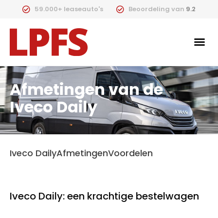
59.000+ leaseauto's
Beoordeling van
9.2
Afmetingen van de
Iveco Daily
Iveco Daily
Afmetingen
Voordelen
Iveco Daily: een krachtige bestelwagen