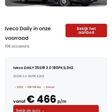
Iveco Daily in onze
Bekijk het
aanbod
voorraad
108 occasions
Iveco DAILY 35S18 3.0 180PK |L2H2
35S18 3.0 180PK |L2H2
2022
105.135 km
Diesel
€ 466
vanaf
p/m
Bekijk de auto →