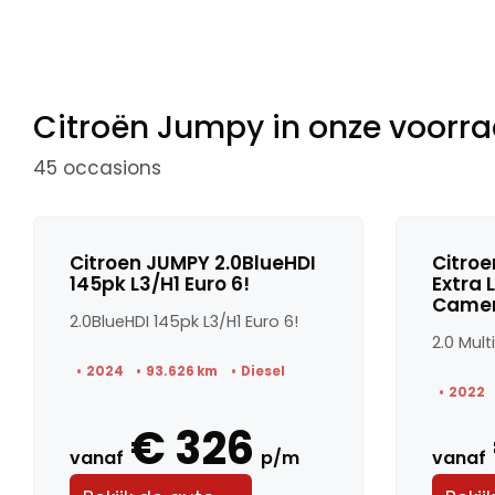
Citroën Jumpy in onze voorr
45 occasions
Citroen JUMPY 2.0BlueHDI
Citroe
145pk L3/H1 Euro 6!
Extra 
Camer
2.0BlueHDI 145pk L3/H1 Euro 6!
2024
93.626 km
Diesel
2022
€ 326
vanaf
p/m
vanaf