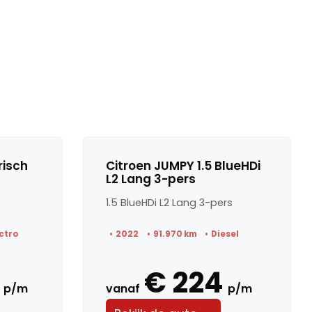
risch
Citroen JUMPY 1.5 BlueHDi
L2 Lang 3-pers
1.5 BlueHDi L2 Lang 3-pers
ctro
2022
91.970 km
Diesel
€ 224
p/m
vanaf
p/m