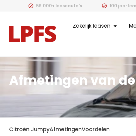
59.000+ leaseauto's
100 jaar le
Zakelijk leasen
Me
Afmetingen van de
Citroën Jumpy
Afmetingen
Voordelen