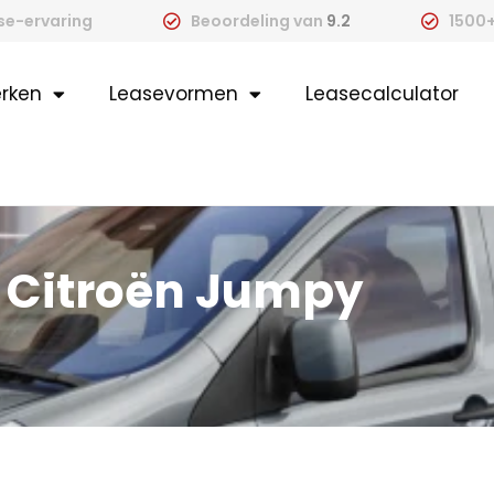
ase-ervaring
Beoordeling van
9.2
1500+
rken
Leasevormen
Leasecalculator
 Citroën Jumpy