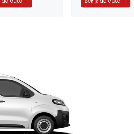
k de auto →
Bekijk de auto →