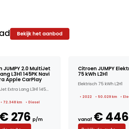
aad
Bekijk het aanbod
n JUMPY 2.0 MultiJet
Citroen JUMPY Elekt
Lang L3H1 145PK Navi
75 kWh L2H1
a Apple CarPlay
Elektrisch 75 kWh L2H1
2.0 MultiJet Extra Lang L3H1 145PK Navi Camera Apple CarPlay
2022
50.029 km
Ele
72.348 km
Diesel
€ 276
€ 446
p/m
vanaf