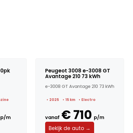
30pk
Peugeot 3008 e-3008 GT
Avantage 210 73 kWh
e-3008 GT Avantage 210 73 kWh
nzine
2025
15 km
Electro
€ 710
p/m
vanaf
p/m
Bekijk de auto →