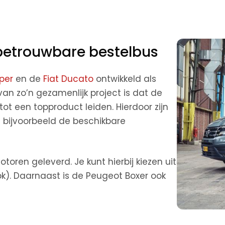
 betrouwbare bestelbus
per
en de
Fiat Ducato
ontwikkeld als
an zo’n gezamenlijk project is dat de
t een topproduct leiden. Hierdoor zijn
n bijvoorbeeld de beschikbare
oren geleverd. Je kunt hierbij kiezen uit
80 pk). Daarnaast is de Peugeot Boxer ook