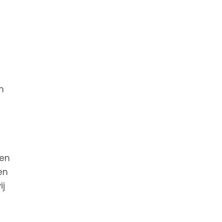
n
een
en
ij