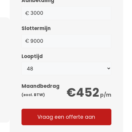
Aanbetaling
€
Slottermijn
€
Looptijd
Maandbedrag
€452
p/m
(excl. BTW)
Vraag een offerte aan