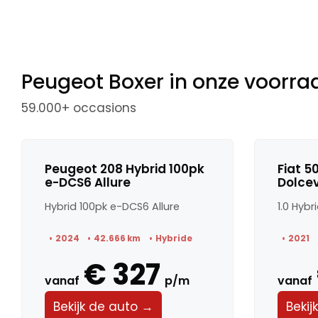
Peugeot Boxer in onze voorra
59.000+ occasions
Peugeot 208 Hybrid 100pk
Fiat 5
e-DCS6 Allure
Dolcev
Hybrid 100pk e-DCS6 Allure
1.0 Hybr
2024
42.666 km
Hybride
2021
€ 327
vanaf
p/m
vanaf
Bekijk de auto →
Bekij