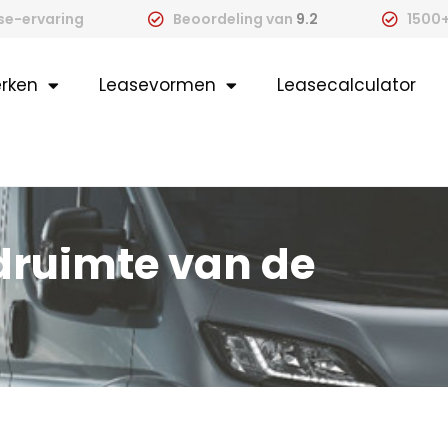
ase-ervaring
Beoordeling van
9.2
1500+
rken
Leasevormen
Leasecalculator
druimte van de