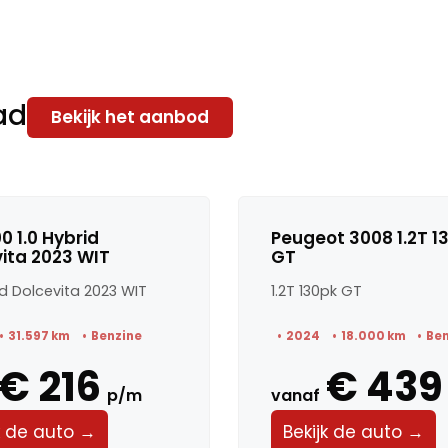
ad
Bekijk het aanbod
00 1.0 Hybrid
Peugeot 3008 1.2T 1
ita 2023 WIT
GT
id Dolcevita 2023 WIT
1.2T 130pk GT
31.597 km
Benzine
2024
18.000 km
Be
€ 216
€ 439
p/m
vanaf
k de auto →
Bekijk de auto →