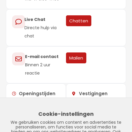
Live Chat
Chatten
Directe hulp via
chat
E-mail contact
Mailen
Binnen 2 uur
reactie
Openingstijden
Vestigingen
Maandag –
09:00 –
Showroom
vrijdag
17:00
Stadskanaal
Cookie-instellingen
Zaterdag
Gesloten
Tinnegieter 7
We gebruiken cookies om content en advertenties te
Zondag
Gesloten
9502 EX Stadskanaal
personaliseren, om functies voor social media te
bieden en om ons websiteverkeer te analyseren. Ook