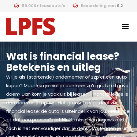
59.000+ leaseauto's
Beoordeling van
9.2
Wat is financial lease?
Betekenis en uitleg
Wil je als (startende) ondernemer of zzp’er een auto
kopen? Maar kun je niet in een keer zo’n grote uitgave
doen? Dan kom je vaak uit bij leasen. Financial lease is
dan een van je opties. Het grootste voordeel van
financial lease: de auto is uiteindelijk van jou. Maar hoe
zit dat nou precies? Het klinkt misschien ingewikkeld,
toch is het eenvoudiger dan je denkt. Wij leggen je uit
wat financial lease is, de voordelen ervan en wat het