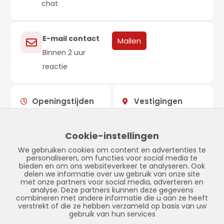
chat
E-mail contact
Mailen
Binnen 2 uur
reactie
Openingstijden
Vestigingen
Maandag –
09:00 –
Showroom
vrijdag
17:00
Stadskanaal
Cookie-instellingen
Zaterdag
Gesloten
Tinnegieter 7
We gebruiken cookies om content en advertenties te
Zondag
Gesloten
9502 EX Stadskanaal
personaliseren, om functies voor social media te
bieden en om ons websiteverkeer te analyseren. Ook
delen we informatie over uw gebruik van onze site
met onze partners voor social media, adverteren en
analyse. Deze partners kunnen deze gegevens
combineren met andere informatie die u aan ze heeft
verstrekt of die ze hebben verzameld op basis van uw
gebruik van hun services