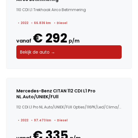
110 CDI L1 Trekhaak Airco Betimmering
2022
66.836 km
Diesel
€ 292
vanaf
p/m
Bekijk de auto →
Mercedes-Benz CITAN 112 CDI L1 Pro
NL.Auto/UNIEK/FUll
112 CDI L1 Pro NL.Auto/UNIEK/FUll Opties/116PK/Led/Clima/...
2022
97.473 km
Diesel
€ 335