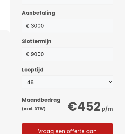
Aanbetaling
€
Slottermijn
€
Looptijd
Maandbedrag
€452
p/m
(excl. BTW)
Vraag een offerte aan