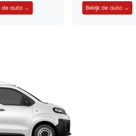
k de auto →
Bekijk de auto →