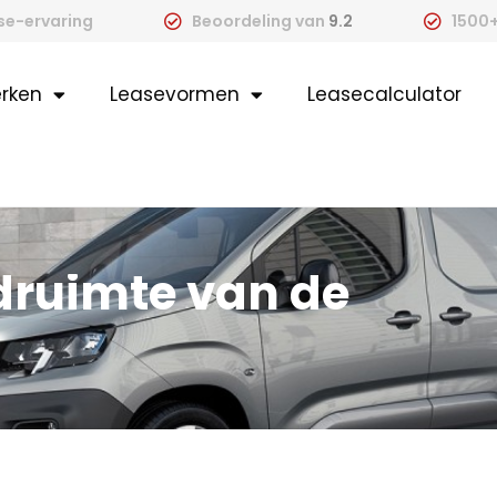
ase-ervaring
Beoordeling van
9.2
1500+
rken
Leasevormen
Leasecalculator
druimte van de