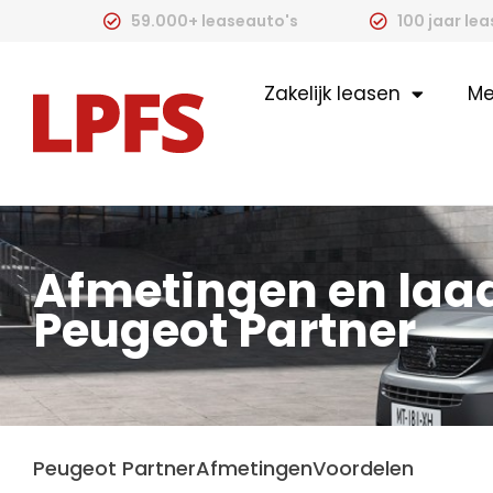
59.000+ leaseauto's
100 jaar le
Zakelijk leasen
Me
Afmetingen en laa
Peugeot Partner
Peugeot Partner
Afmetingen
Voordelen