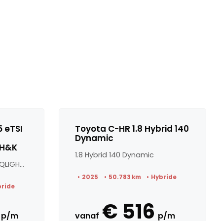
 eTSI
Toyota C-HR 1.8 Hybrid 140
Dynamic
/H&K
1.8 Hybrid 140 Dynamic
1.5 eTSI 3X R-Line/PANO/IQLIGHT/H&K
2025
50.783 km
Hybride
bride
€ 516
p/m
vanaf
p/m