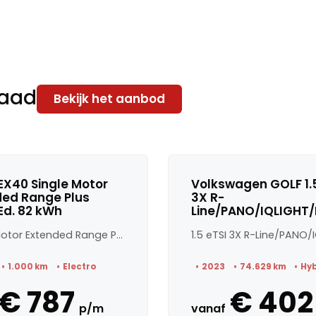
raad
Bekijk het aanbod
EX40 Single Motor
Volkswagen GOLF 1.5
ded Range Plus
3X R-
Ed. 82 kWh
Line/PANO/IQLIGHT
Single Motor Extended Range Plus Black Ed. 82 kWh
1.000 km
Electro
2023
74.629 km
Hy
€ 787
€ 402
p/m
vanaf