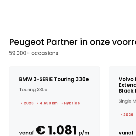
Peugeot Partner in onze voor
59.000+ occasions
BMW 3-SERIE Touring 330e
Volvo 
Exten
Touring 330e
Black 
2026
4.650 km
Hybride
2026
€ 1.081
vanaf
p/m
vanaf