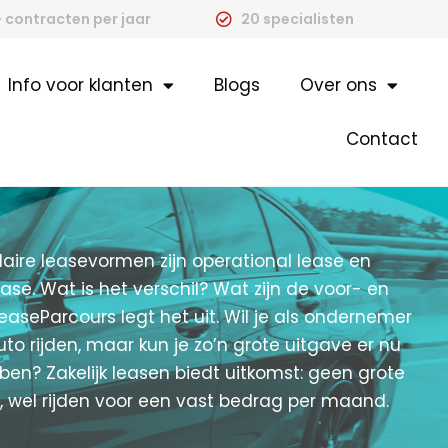
 contracten per jaar
20 specialisten
Info voor klanten
Blogs
Over ons
Contact
aire leasevormen zijn operational lease en
ease. Wat is het verschil? Wat zijn de voor- en
easeParcours legt het uit. Wil je als ondernemer
uto rijden, maar kun je zo’n grote uitgave er nu
bben? Zakelijk leasen biedt uitkomst: geen grote
g, wel rijden voor een vast bedrag per maand.