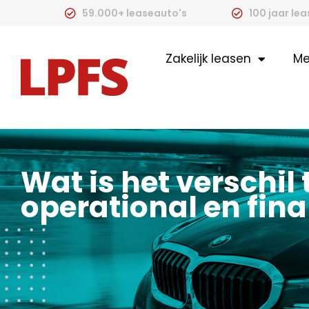
59.000+ leaseauto's
100 jaar le
Zakelijk leasen
Me
Wat is het verschil
operational en fina