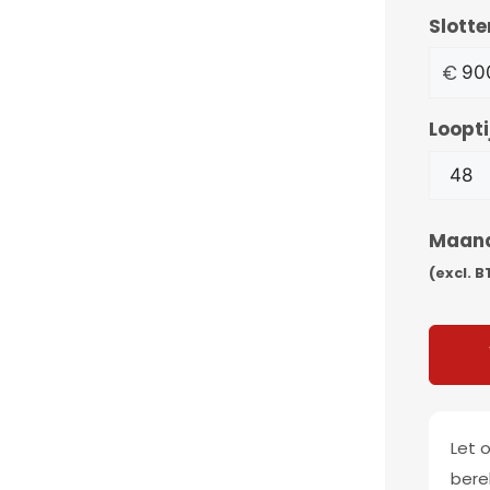
Slotte
€
Loopti
Maan
(excl. 
Let o
bere