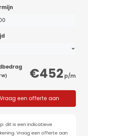
rmijn
jd
dbedrag
€452
p/m
BTW)
Vraag een offerte aan
p: dit is een indicatieve
kening. Vraag een offerte aan