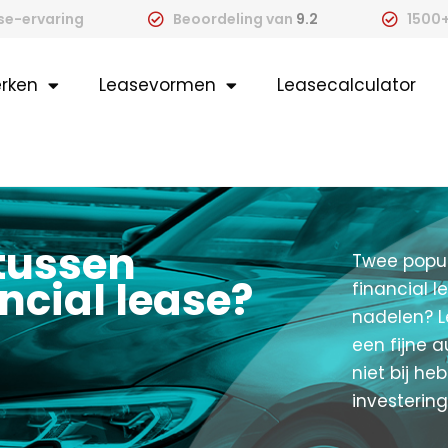
ase-ervaring
Beoordeling van
9.2
1500+
rken
Leasevormen
Leasecalculator
 tussen
Twee popul
ncial lease?
financial l
nadelen? L
een fijne a
niet bij he
investerin