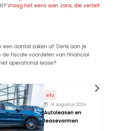
it?
Vraag het eens aan Jans, die vertelt
?
n een aantal zaken af. Denk aan je
je de fiscale voordelen van financial
met operational lease?
Info
14 augustus 2024
Autoleasen en
leasevormen