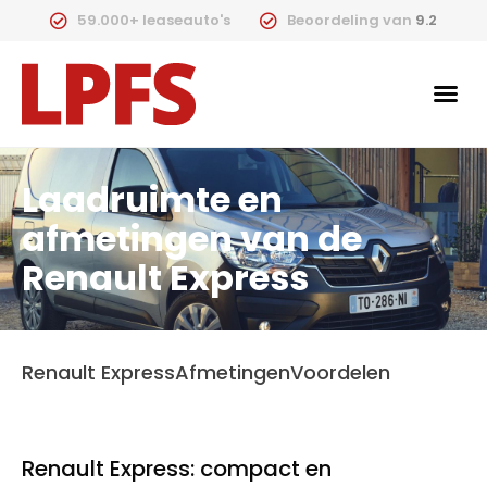
59.000+ leaseauto's
Beoordeling van
9.2
Laadruimte en
afmetingen van de
Renault Express
Renault Express
Afmetingen
Voordelen
Renault Express: compact en