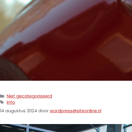
Niet gecategoriseerd
Info
14 augustus 2024
door
wordpress@siteonline.nl