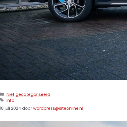
Niet gecategoriseerd
Info
18 juli 2024
door
wordpress@siteonline.nl