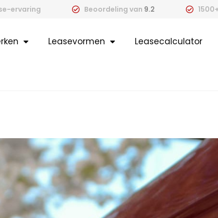
ase-ervaring
Beoordeling van
9.2
1500+
rken
Leasevormen
Leasecalculator