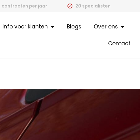
 contracten per jaar
20 specialisten
Info voor klanten
Blogs
Over ons
Contact