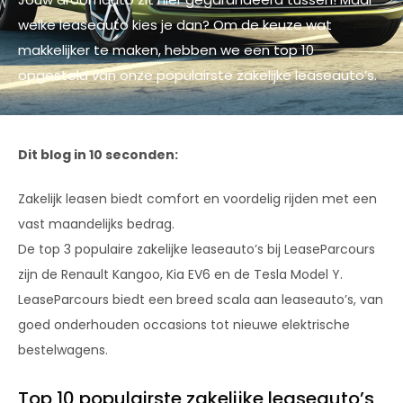
welke leaseauto kies je dan? Om de keuze wat
makkelijker te maken, hebben we een top 10
opgesteld van onze populairste zakelijke leaseauto’s.
Dit blog in 10 seconden:
Zakelijk leasen biedt comfort en voordelig rijden met een
vast maandelijks bedrag.
De top 3 populaire zakelijke leaseauto’s bij LeaseParcours
zijn de Renault Kangoo, Kia EV6 en de Tesla Model Y.
LeaseParcours biedt een breed scala aan leaseauto’s, van
goed onderhouden occasions tot nieuwe elektrische
bestelwagens.
Top 10 populairste zakelijke leaseauto’s