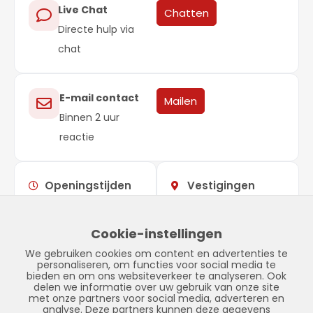
Live Chat
Chatten
Directe hulp via
chat
E-mail contact
Mailen
Binnen 2 uur
reactie
Openingstijden
Vestigingen
Maandag –
09:00 –
Showroom
vrijdag
17:00
Stadskanaal
Cookie-instellingen
Zaterdag
Gesloten
Tinnegieter 7
We gebruiken cookies om content en advertenties te
Zondag
Gesloten
9502 EX Stadskanaal
personaliseren, om functies voor social media te
bieden en om ons websiteverkeer te analyseren. Ook
delen we informatie over uw gebruik van onze site
met onze partners voor social media, adverteren en
analyse. Deze partners kunnen deze gegevens