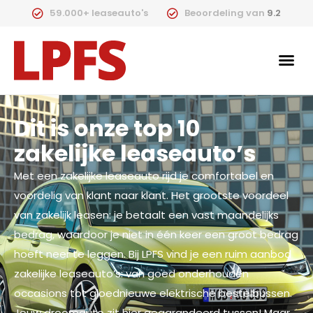
59.000+ leaseauto's
Beoordeling van
9.2
Dit is onze top 10
zakelijke leaseauto’s
Met een zakelijke leaseauto rijd je comfortabel en
voordelig van klant naar klant. Het grootste voordeel
van zakelijk leasen: je betaalt een vast maandelijks
bedrag, waardoor je niet in één keer een groot bedrag
hoeft neer te leggen. Bij LPFS vind je een ruim aanbod
zakelijke leaseauto’s: van goed onderhouden
occasions tot gloednieuwe elektrische bestelbussen.
Jouw droomauto zit hier gegarandeerd tussen! Maar