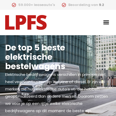
59.000+ leaseauto's
Beoordeling van
9.2
De top 5 beste
elektrische
bestelwagens
Elektrische bedrijfswagens verschillen in principe niet
heel veel van bussen op benzine of diesel. Er zijn wel
merken die hun elektrische auto’s verder hebben
geoptimaliseerd dan andere merken. Daarom zetten
we voor je op een rijtje welke elektrische
bedrijfswagens op dit moment de beste zijn.