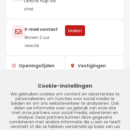
Directe hulp via
chat
E-mail contact
Mailen
Binnen 2 uur
reactie
Openingstijden
Vestigingen
Maandag –
09:00 –
Showroom
vrijdag
17:00
Stadskanaal
Cookie-instellingen
Zaterdag
Gesloten
Tinnegieter 7
We gebruiken cookies om content en advertenties te
Zondag
Gesloten
9502 EX Stadskanaal
personaliseren, om functies voor social media te
bieden en om ons websiteverkeer te analyseren. Ook
delen we informatie over uw gebruik van onze site
met onze partners voor social media, adverteren en
analyse. Deze partners kunnen deze gegevens
combineren met andere informatie die u aan ze heeft
verstrekt of die ze hebben verzameld op basis van uw