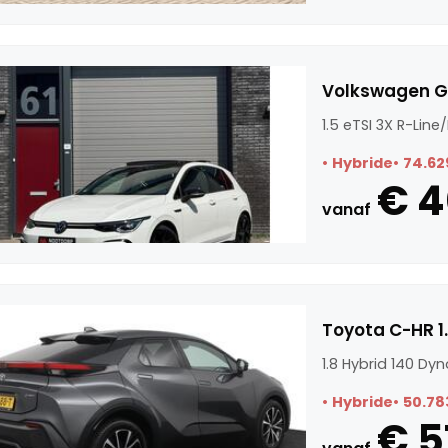
Volkswagen GO
1.5 eTSI 3X R-Li
Hybride
74.62
€ 4
vanaf
Toyota C-HR 1
1.8 Hybrid 140 Dy
Hybride
50.78
€ 5