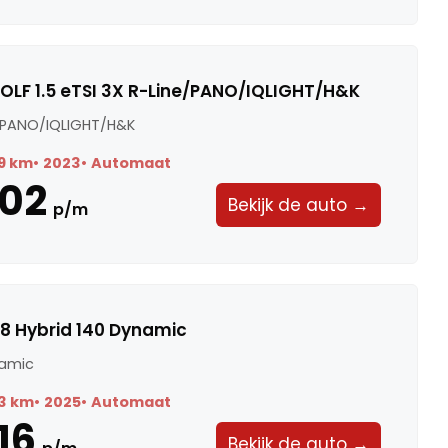
LF 1.5 eTSI 3X R-Line/PANO/IQLIGHT/H&K
ne/PANO/IQLIGHT/H&K
9 km
2023
Automaat
02
Bekijk de auto →
p/m
.8 Hybrid 140 Dynamic
namic
3 km
2025
Automaat
16
Bekijk de auto →