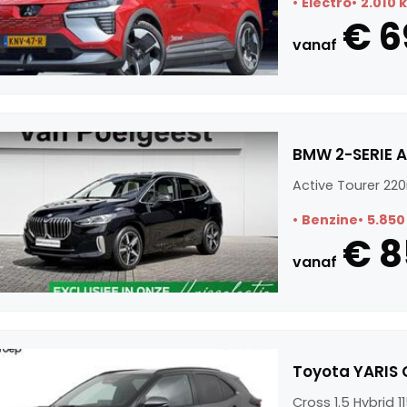
Electro
2.010 
€ 6
vanaf
BMW 2-SERIE A
Active Tourer 220
Benzine
5.850
€ 8
vanaf
Toyota YARIS Cr
Cross 1.5 Hybrid 11