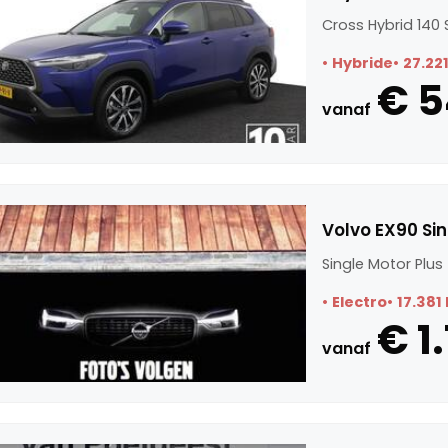
Cross Hybrid 140 
Hybride
27.22
€ 5
vanaf
Volvo EX90 Sin
Single Motor Plus
Electro
17.381
€ 1.
vanaf