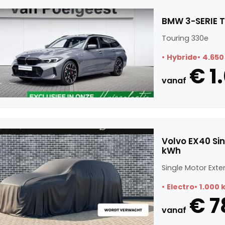
BMW 3-SERIE T
Touring 330e
Hybride
4.650
€ 1
vanaf
Volvo EX40 Si
kWh
Single Motor Exte
Electro
1.000 
€ 7
vanaf