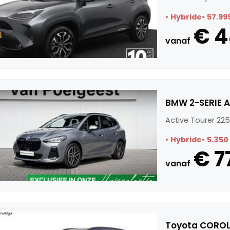
Hybride
57.99
€ 
vanaf
BMW 2-SERIE A
Active Tourer 225
Hybride
5.350
€ 7
vanaf
Toyota COROLL