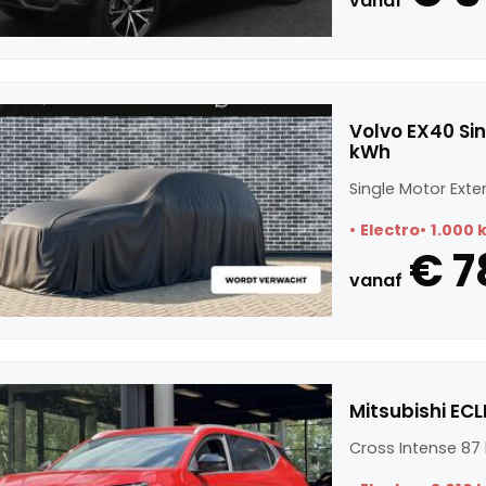
vanaf
Volvo EX40 Si
kWh
Single Motor Exte
Electro
1.000 
€ 7
vanaf
Mitsubishi ECL
Cross Intense 87