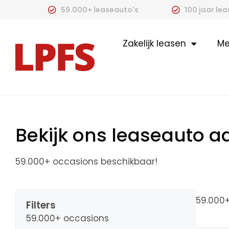
59.000+ leaseauto's
100 jaar le
Zakelijk leasen
Me
Bekijk ons leaseauto 
59.000+ occasions beschikbaar!
59.000
Filters
59.000+ occasions