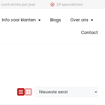
 contracten per jaar
20 specialisten
Info voor klanten
Blogs
Over ons
Contact