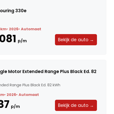
ouring 330e
 km
2026
Automaat
.081
Bekijk de auto →
p/m
ngle Motor Extended Range Plus Black Ed. 82
nded Range Plus Black Ed. 82 kWh
km
2026
Automaat
87
Bekijk de auto →
p/m