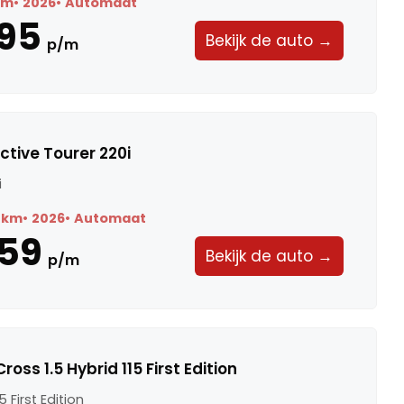
km
2026
Automaat
95
Bekijk de auto →
p/m
ctive Tourer 220i
i
 km
2026
Automaat
59
Bekijk de auto →
p/m
oss 1.5 Hybrid 115 First Edition
5 First Edition