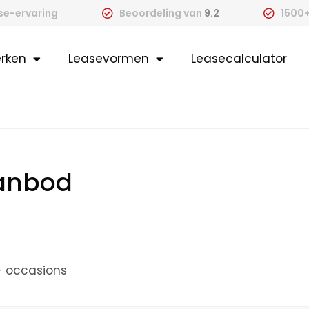
ase-ervaring
Beoordeling van
9.2
1500+
rken
Leasevormen
Leasecalculator
aanbod
+ occasions