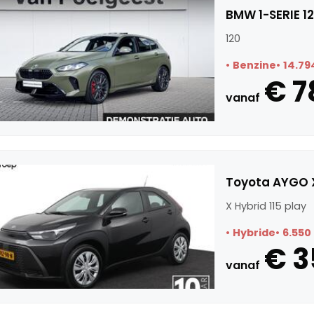
BMW 1-SERIE 1
120
Benzine
14.79
€ 7
vanaf
Toyota AYGO X
X Hybrid 115 play
Hybride
6.550
€ 3
vanaf