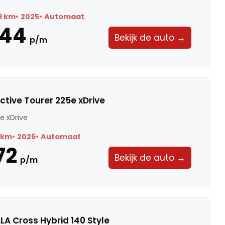
9 km
2025
Automaat
444
Bekijk de auto →
p/m
ctive Tourer 225e xDrive
e xDrive
 km
2026
Automaat
72
Bekijk de auto →
p/m
A Cross Hybrid 140 Style