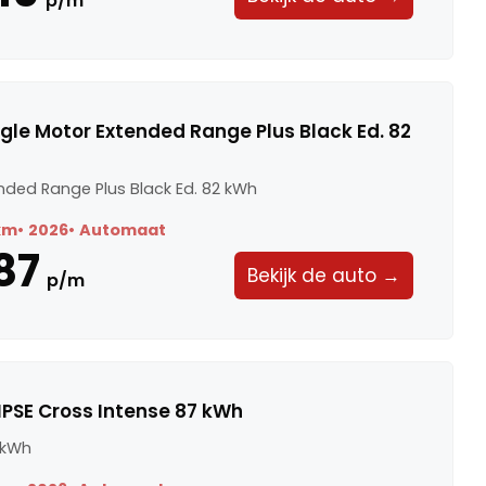
p/m
ngle Motor Extended Range Plus Black Ed. 82
nded Range Plus Black Ed. 82 kWh
km
2026
Automaat
87
Bekijk de auto →
p/m
IPSE Cross Intense 87 kWh
 kWh