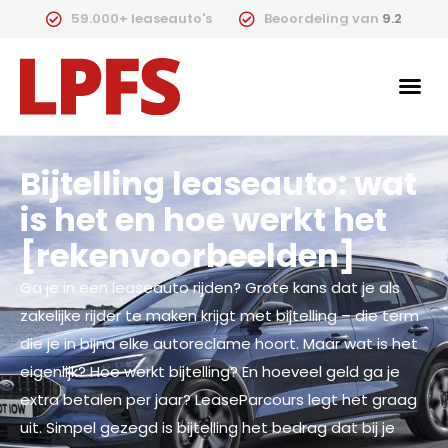
59.000+ leaseauto's
Beoordeling van
9.2
Bijtelling leaseauto: wat
is het en hoe werkt het
[rekenvoorbeelden]
Ga je in een leaseauto rijden? Grote kans dat je als
zakelijke rijder te maken krijgt met bijtelling – die term
die je in bijna elke autoreclame hoort. Maar wat is het
eigenlijk? Hoe werkt bijtelling? En hoeveel geld ga je
extra betalen per jaar? LeaseParcours legt het graag
uit. Simpel gezegd is bijtelling het bedrag dat bij je