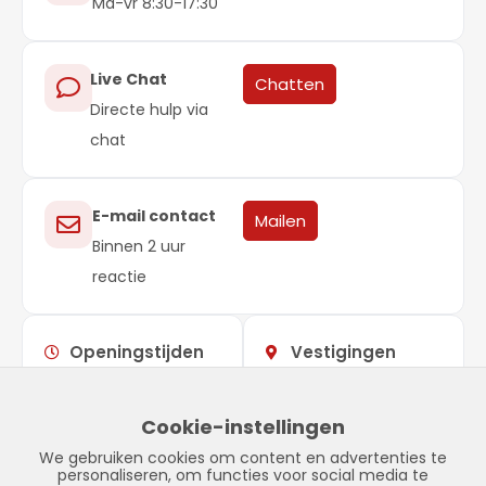
Ma-vr 8:30-17:30
Live Chat
Chatten
Directe hulp via
chat
E-mail contact
Mailen
Binnen 2 uur
reactie
Openingstijden
Vestigingen
Maandag –
09:00 –
Showroom
vrijdag
17:00
Stadskanaal
Cookie-instellingen
Zaterdag
Gesloten
Tinnegieter 7
We gebruiken cookies om content en advertenties te
Zondag
Gesloten
9502 EX Stadskanaal
personaliseren, om functies voor social media te