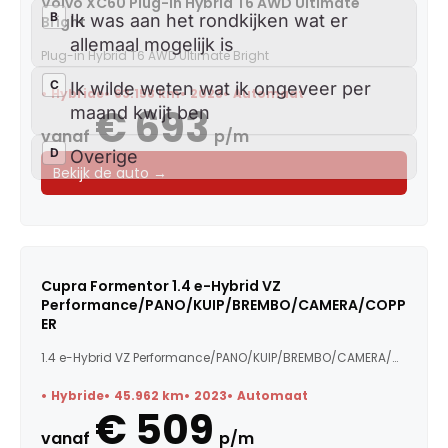
Volvo XC60 Plug-in Hybrid T6 AWD Ultimate
Bright
Plug-in Hybrid T6 AWD Ultimate Bright
Hybride
63.158 km
2023
Automaat
€ 693
vanaf
p/m
Bekijk de auto →
Cupra Formentor 1.4 e-Hybrid VZ
Performance/PANO/KUIP/BREMBO/CAMERA/COPP
ER
1.4 e-Hybrid VZ Performance/PANO/KUIP/BREMBO/CAMERA/COPPER
Hybride
45.962 km
2023
Automaat
€ 509
vanaf
p/m