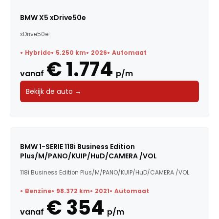
BMW X5 xDrive50e
xDrive50e
Hybride
5.250 km
2026
Automaat
€ 1.774
vanaf
p/m
Bekijk de auto →
BMW 1-SERIE 118i Business Edition
Plus/M/PANO/KUIP/HuD/CAMERA /VOL
118i Business Edition Plus/M/PANO/KUIP/HuD/CAMERA /VOL
Benzine
98.372 km
2021
Automaat
€ 354
vanaf
p/m