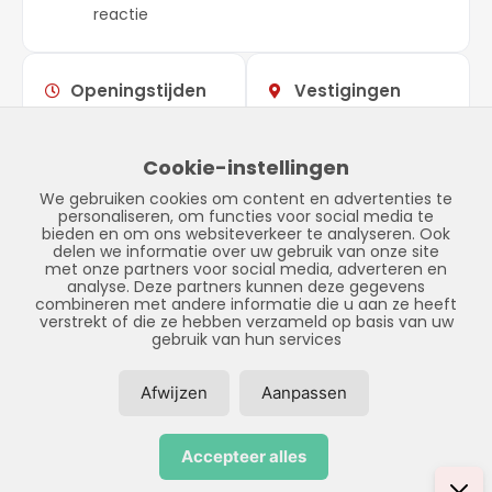
reactie
Openingstijden
Vestigingen
Maandag –
09:00 –
Showroom
vrijdag
17:00
Stadskanaal
Cookie-instellingen
Zaterdag
Gesloten
Tinnegieter 7
We gebruiken cookies om content en advertenties te
Zondag
Gesloten
9502 EX Stadskanaal
personaliseren, om functies voor social media te
bieden en om ons websiteverkeer te analyseren. Ook
delen we informatie over uw gebruik van onze site
met onze partners voor social media, adverteren en
analyse. Deze partners kunnen deze gegevens
combineren met andere informatie die u aan ze heeft
verstrekt of die ze hebben verzameld op basis van uw
gebruik van hun services
Afwijzen
Aanpassen
© Copyright 2026 – LPFS –
Privacybeleid
–
Disclaimer
–
Sitemap
Accepteer alles
Realisatie door:
SiteOnline