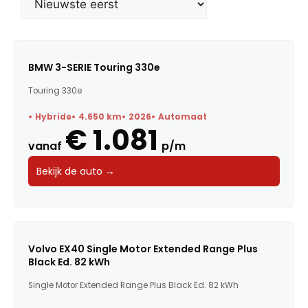
Merk
Model
BMW 3-SERIE Touring 330e
Touring 330e
Trefwoorden
Hybride
4.650 km
2026
Automaat
€ 1.081
vanaf
p/m
Maandbedrag
Bekijk de auto →
Bouwjaar
Kilometerstand
Volvo EX40 Single Motor Extended Range Plus
Black Ed. 82 kWh
Vermogen
Single Motor Extended Range Plus Black Ed. 82 kWh