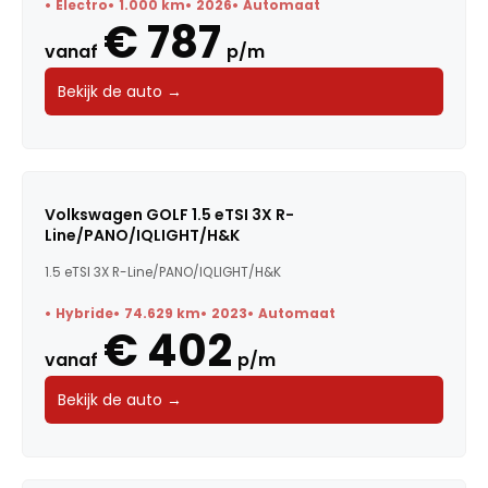
Electro
1.000 km
2026
Automaat
€ 787
Carrosserie
vanaf
p/m
Bekijk de auto →
Transmissie
BTW / Marge
Brandstof
Volkswagen GOLF 1.5 eTSI 3X R-
Line/PANO/IQLIGHT/H&K
Kleur
1.5 eTSI 3X R-Line/PANO/IQLIGHT/H&K
Deuren
Hybride
74.629 km
2023
Automaat
€ 402
Voertuigsoort
vanaf
p/m
Energielabel
Bekijk de auto →