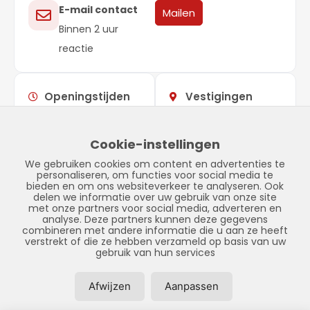
E-mail contact
Mailen
Binnen 2 uur
reactie
Openingstijden
Vestigingen
Maandag –
09:00 –
Showroom
vrijdag
17:00
Stadskanaal
Cookie-instellingen
Zaterdag
Gesloten
Tinnegieter 7
We gebruiken cookies om content en advertenties te
Zondag
Gesloten
9502 EX Stadskanaal
personaliseren, om functies voor social media te
bieden en om ons websiteverkeer te analyseren. Ook
delen we informatie over uw gebruik van onze site
met onze partners voor social media, adverteren en
analyse. Deze partners kunnen deze gegevens
combineren met andere informatie die u aan ze heeft
verstrekt of die ze hebben verzameld op basis van uw
gebruik van hun services
Afwijzen
Aanpassen
© Copyright 2026 – LPFS –
Privacybeleid
–
Disclaimer
–