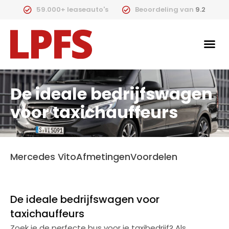
59.000+ leaseauto's
Beoordeling van
9.2
De ideale bedrijfswagen
voor taxichauffeurs
Mercedes Vito
Afmetingen
Voordelen
De ideale bedrijfswagen voor
taxichauffeurs
Zoek je de perfecte bus voor je taxibedrijf? Als